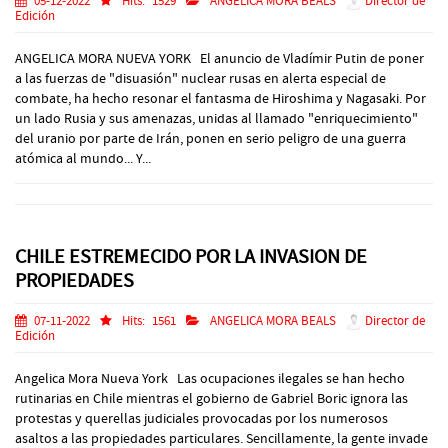
05-12-2022
Hits:
1529
ANGELICA MORA BEALS
Director de
Edición
ANGELICA MORA NUEVA YORK El anuncio de Vladímir Putin de poner
a las fuerzas de "disuasión" nuclear rusas en alerta especial de
combate, ha hecho resonar el fantasma de Hiroshima y Nagasaki. Por
un lado Rusia y sus amenazas, unidas al llamado "enriquecimiento"
del uranio por parte de Irán, ponen en serio peligro de una guerra
atómica al mundo... Y...
CHILE ESTREMECIDO POR LA INVASION DE
PROPIEDADES
07-11-2022
Hits:
1561
ANGELICA MORA BEALS
Director de
Edición
Angelica Mora Nueva York Las ocupaciones ilegales se han hecho
rutinarias en Chile mientras el gobierno de Gabriel Boric ignora las
protestas y querellas judiciales provocadas por los numerosos
asaltos a las propiedades particulares. Sencillamente, la gente invade