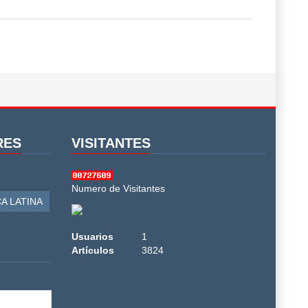
RES
VISITANTES
Numero de Visitantes
A LATINA
Usuarios
1
Artículos
3824