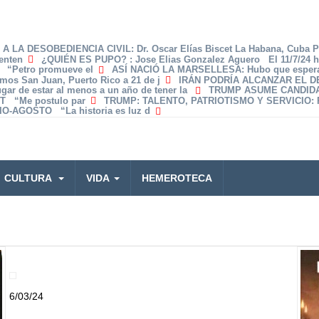
A LA DESOBEDIENCIA CIVIL
: Dr. Oscar Elías Biscet La Habana, Cuba 
enten
¿QUIÉN ES PUPO?
: Jose Elias Gonzalez Aguero El 11/7/24 
z “Petro promueve el
ASÍ NACIÓ LA MARSELLESA
: Hubo que espera
amos San Juan, Puerto Rico a 21 de j
IRÁN PODRÍA ALCANZAR EL 
lugar de estar al menos a un año de tener la
TRUMP ASUME CANDID
T “Me postulo par
TRUMP: TALENTO, PATRIOTISMO Y SERVICIO
:
O-AGOSTO “La historia es luz d
CULTURA
VIDA
HEMEROTECA
6/03/24