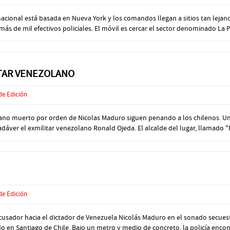
acional está basada en Nueva York y los comandos llegan a sitios tan leja
ás de mil efectivos policiales. El móvil es cercar el sector denominado La 
ITAR VENEZOLANO
de Edición
ano muerto por orden de Nicolas Maduro siguen penando a los chilenos. Un 
ver el exmilitar venezolano Ronald Ojeda. El alcalde del lugar, llamado "
de Edición
usador hacia el dictador de Venezuela Nicolás Maduro en el sonado secues
en Santiago de Chile. Bajo un metro y medio de concreto, la policía encontr