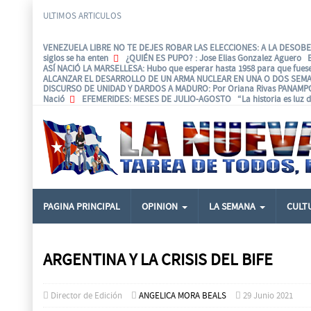
ULTIMOS ARTICULOS
VENEZUELA LIBRE NO TE DEJES ROBAR LAS ELECCIONES: A LA DESOBED
siglos se ha enten
¿QUIÉN ES PUPO?
: Jose Elias Gonzalez Aguero 
ASÍ NACIÓ LA MARSELLESA
: Hubo que esperar hasta 1958 para que fues
ALCANZAR EL DESARROLLO DE UN ARMA NUCLEAR EN UNA O DOS SEMA
DISCURSO DE UNIDAD Y DARDOS A MADURO
: Por Oriana Rivas PANAM
Nació
EFEMERIDES
: MESES DE JULIO-AGOSTO “La historia es luz d
PAGINA PRINCIPAL
OPINION
LA SEMANA
CULT
ARGENTINA Y LA CRISIS DEL BIFE
Director de Edición
ANGELICA MORA BEALS
29 Junio 2021