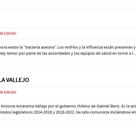
de Edición
 existe la “bacteria asesina”. Los resfríos y la influenza están presentes y 
 Hay temor por parte de las autoridades y los equipos de salud en torno a l...
LA VALLEJO
de Edición
onia Amaranta Vallejo por el gobierno chileno de Gabriel Boric. Es la actu
iodos legislativos 2014-2018 y 2018-2022. Ha sido comunista iniciándose en p