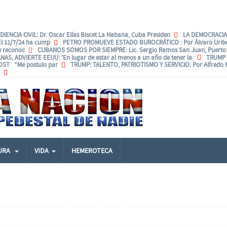
IENCIA CIVIL
: Dr. Oscar Elías Biscet La Habana, Cuba Presiden
LA DEMOCRACIA.
El 11/7/24 ha cump
PETRO PROMUEVE ESTADO BUROCRÁTICO
: Por Álvaro Uri
e reconoc
CUBANOS SOMOS POR SIEMPRE
: Lic. Sergio Ramos San Juan, Puerto 
NAS, ADVIERTE EEUU
: 'En lugar de estar al menos a un año de tener la
TRUMP
POST “Me postulo par
TRUMP: TALENTO, PATRIOTISMO Y SERVICIO
: Por Alfredo
URA
VIDA
HEMEROTECA