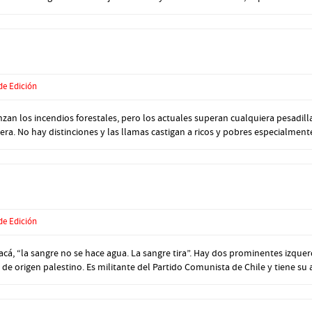
de Edición
n los incendios forestales, pero los actuales superan cualquiera pesadilla
ra. No hay distinciones y las llamas castigan a ricos y pobres especialmente 
de Edición
 “la sangre no se hace agua. La sangre tira”. Hay dos prominentes izquerd
 de origen palestino. Es militante del Partido Comunista de Chile y tiene su a