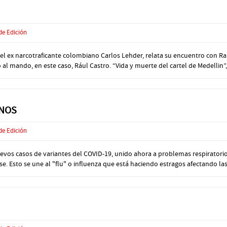
de Edición
 ex narcotraficante colombiano Carlos Lehder, relata su encuentro con Raúl
 mando, en este caso, Rául Castro. “Vida y muerte del cartel de Medellin”, 
INOS
de Edición
os casos de variantes del COVID-19, unido ahora a problemas respiratorios
 Esto se une al "flu" o influenza que está haciendo estragos afectando las v