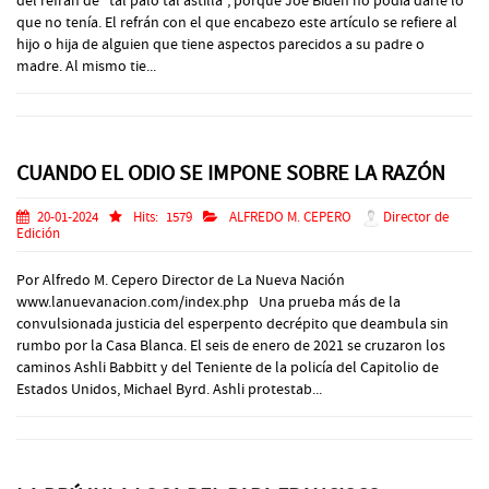
del refrán de “tal palo tal astilla”, porque Joe Biden no podía darle lo
que no tenía. El refrán con el que encabezo este artículo se refiere al
hijo o hija de alguien que tiene aspectos parecidos a su padre o
madre. Al mismo tie...
CUANDO EL ODIO SE IMPONE SOBRE LA RAZÓN
20-01-2024
Hits:
1579
ALFREDO M. CEPERO
Director de
Edición
Por Alfredo M. Cepero Director de La Nueva Nación
www.lanuevanacion.com/index.php Una prueba más de la
convulsionada justicia del esperpento decrépito que deambula sin
rumbo por la Casa Blanca. El seis de enero de 2021 se cruzaron los
caminos Ashli Babbitt y del Teniente de la policía del Capitolio de
Estados Unidos, Michael Byrd. Ashli protestab...