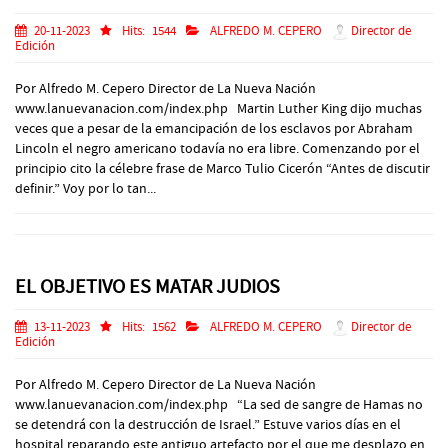
20-11-2023
Hits:
1544
ALFREDO M. CEPERO
Director de
Edición
Por Alfredo M. Cepero Director de La Nueva Nación
www.lanuevanacion.com/index.php Martin Luther King dijo muchas
veces que a pesar de la emancipación de los esclavos por Abraham
Lincoln el negro americano todavía no era libre. Comenzando por el
principio cito la célebre frase de Marco Tulio Cicerón “Antes de discutir
definir.” Voy por lo tan...
EL OBJETIVO ES MATAR JUDIOS
13-11-2023
Hits:
1562
ALFREDO M. CEPERO
Director de
Edición
Por Alfredo M. Cepero Director de La Nueva Nación
www.lanuevanacion.com/index.php “La sed de sangre de Hamas no
se detendrá con la destrucción de Israel.” Estuve varios días en el
hospital reparando este antiguo artefacto por el que me desplazo en