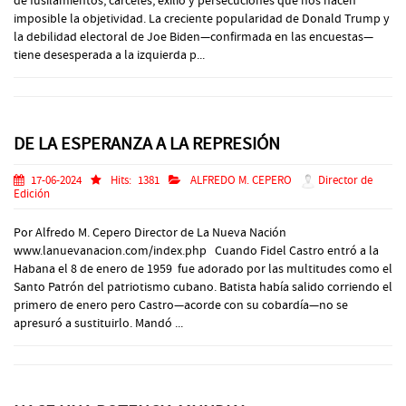
de fusilamientos, cárceles, exilio y persecuciones que nos hacen
imposible la objetividad. La creciente popularidad de Donald Trump y
la debilidad electoral de Joe Biden—confirmada en las encuestas—
tiene desesperada a la izquierda p...
DE LA ESPERANZA A LA REPRESIÓN
17-06-2024
Hits:
1381
ALFREDO M. CEPERO
Director de
Edición
Por Alfredo M. Cepero Director de La Nueva Nación
www.lanuevanacion.com/index.php Cuando Fidel Castro entró a la
Habana el 8 de enero de 1959 fue adorado por las multitudes como el
Santo Patrón del patriotismo cubano. Batista había salido corriendo el
primero de enero pero Castro—acorde con su cobardía—no se
apresuró a sustituirlo. Mandó ...