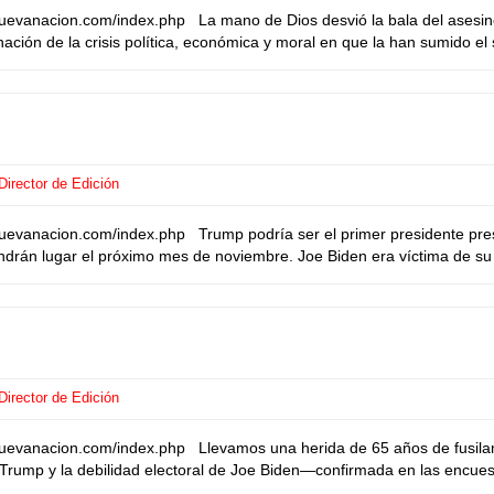
nuevanacion.com/index.php La mano de Dios desvió la bala del ases
ación de la crisis política, económica y moral en que la han sumido e
irector de Edición
uevanacion.com/index.php Trump podría ser el primer presidente pre
ndrán lugar el próximo mes de noviembre. Joe Biden era víctima de s
irector de Edición
uevanacion.com/index.php Llevamos una herida de 65 años de fusilami
d Trump y la debilidad electoral de Joe Biden—confirmada en las encues