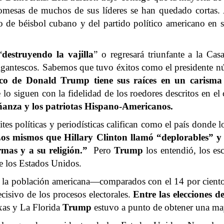
promesas de muchos de sus líderes se han quedado cortas
o de béisbol cubano y del partido político americano en 
“
destruyendo la vajilla
” o regresará triunfante a la Ca
gigantescos. Sabemos que tuvo éxitos como el presidente 
ico de Donald Trump tiene sus raíces en un carisma 
o siguen con la fidelidad de los roedores descritos en el
ñanza y los patriotas Hispano-Americanos.
tes políticas y periodísticas califican como el país donde lo
os mismos que Hillary Clinton llamó “deplorables” y
mas y a su religión.”
Pero
Trump
los entendió, los es
 de los Estados Unidos.
 de la población americana—comparados con el 14 por cien
cisivo de los procesos electorales.
Entre las elecciones 
xas y La Florida
Trump
estuvo a punto de obtener una may