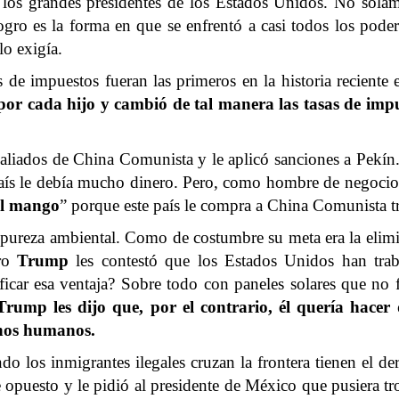
los grandes presidentes de los Estados Unidos. No solam
ogro es la forma en que se enfrentó a casi todos los podere
lo exigía.
de impuestos fueran las primeros en la historia reciente e
 por cada hijo y cambió de tal manera las tasas de im
as aliados de China Comunista y le aplicó sanciones a Pekín.
aís le debía mucho dinero. Pero, como hombre de negocios
 el mango
” porque este país le compra a China Comunista tr
a pureza ambiental. Como de costumbre su meta era la elimi
ero
Trump
les contestó que los Estados Unidos han trab
rificar esa ventaja? Sobre todo con paneles solares que no
Trump les dijo que, por el contrario, él quería hace
echos humanos.
do los inmigrantes ilegales cruzan la frontera tienen el de
opuesto y le pidió al presidente de México que pusiera trop