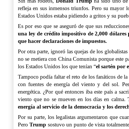
Sin más rodeos,
Donald Trump
ha sido uno de 
refleja en sus inmensos triunfos. Pero su mayor l
Estados Unidos estaba pidiendo a gritos y su pueb
Es por eso que se aseguró de que sus reducciones 
una ley de crédito impositivo de 2,000 dólares
que hacer declaraciones de impuestos.
Por otra parte, ignoró las quejas de los globalist
no se metiera con China Comunista porque este p
los Estados Unidos los que tenían “
el sartén por
Tampoco podía faltar el reto de los fanáticos de l
con fuentes de energía del viento y del sol. P
energética. ¿Por qué entonces iba este país a sac
viento que no se mueven en los días en calma.
energía al servicio de la democracia y los der
Por su parte, los legalistas argumentaron que cuan
Pero
Trump
sostuvo un punto de vista totalmente 