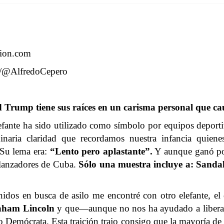
cion.com
om/@AlfredoCepero
d Trump tiene sus raíces en un carisma personal que cau
efante ha sido utilizado como símbolo por equipos deport
inaria claridad que recordamos nuestra infancia quie
 Su lema era:
“Lento pero aplastante”.
Y aunque ganó poc
 lanzadores de Cuba.
Sólo una muestra incluye a: Sanda
dos en busca de asilo me encontré con otro elefante, el
ham Lincoln
y que—aunque no nos ha ayudado a libera
o Demócrata. Esta traición trajo consigo que la mayoría 