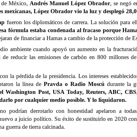
te de México,
Andrés Manuel López Obrador
, se negó e
nes mexicanas, López Obrador vio la luz y desplegó 28,0
mp
fueron los diplomáticos de carrera. La solución para ell
a fórmula estaba condenada al fracaso porque Hamas 
aran de financiar a Hamas a cambio de la protección de Est
medio ambiente cuando apoyó un aumento en la fracturaci
dad de reducir las emisiones de carbón en 800 millones 
on la pérdida de la presidencia. Los intereses establecid
ptaron la línea de
Pravda o Radio Moscú
durante la gu
el Washington Post, USA Today, Reuters, ABC, CBS,
idarlo por cualquier medio posible. Y lo liquidaron.
o podrían derrotarlo con honestidad apelaron a toda
nuevo a juicio político. Su éxito de sustituirlo en 2020 c
a guerra de tierra calcinada.