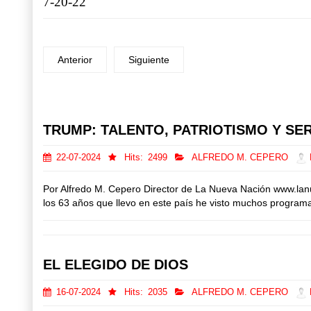
7-20-22
Anterior
Siguiente
Prev
Next
TRUMP: TALENTO, PATRIOTISMO Y SER
22-07-2024
Hits:
2499
ALFREDO M. CEPERO
D
Por Alfredo M. Cepero Director de La Nueva Nación www.lan
los 63 años que llevo en este país he visto muchos programas 
EL ELEGIDO DE DIOS
16-07-2024
Hits:
2035
ALFREDO M. CEPERO
D