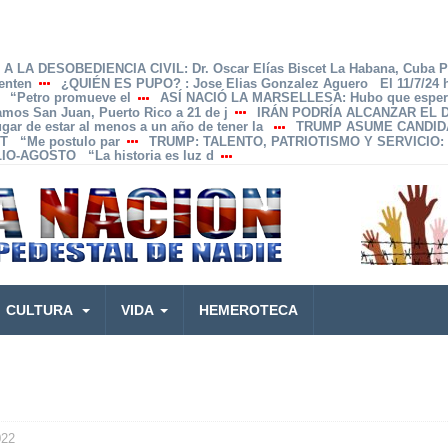
A LA DESOBEDIENCIA CIVIL
: Dr. Oscar Elías Biscet La Habana, Cuba 
enten
¿QUIÉN ES PUPO?
: Jose Elias Gonzalez Aguero El 11/7/24
z “Petro promueve el
ASÍ NACIÓ LA MARSELLESA
: Hubo que esper
Ramos San Juan, Puerto Rico a 21 de j
IRÁN PODRÍA ALCANZAR EL
lugar de estar al menos a un año de tener la
TRUMP ASUME CANDID
T “Me postulo par
TRUMP: TALENTO, PATRIOTISMO Y SERVICIO
:
IO-AGOSTO “La historia es luz d
CULTURA
VIDA
HEMEROTECA
022