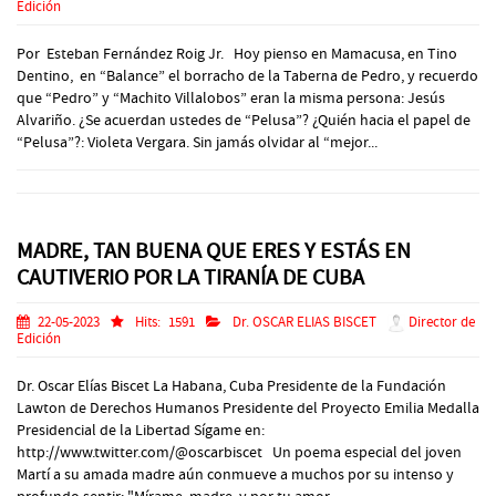
Edición
Por Esteban Fernández Roig Jr. Hoy pienso en Mamacusa, en Tino
Dentino, en “Balance” el borracho de la Taberna de Pedro, y recuerdo
que “Pedro” y “Machito Villalobos” eran la misma persona: Jesús
Alvariño. ¿Se acuerdan ustedes de “Pelusa”? ¿Quién hacia el papel de
“Pelusa”?: Violeta Vergara. Sin jamás olvidar al “mejor...
MADRE, TAN BUENA QUE ERES Y ESTÁS EN
CAUTIVERIO POR LA TIRANÍA DE CUBA
22-05-2023
Hits:
1591
Dr. OSCAR ELIAS BISCET
Director de
Edición
Dr. Oscar Elías Biscet La Habana, Cuba Presidente de la Fundación
Lawton de Derechos Humanos Presidente del Proyecto Emilia Medalla
Presidencial de la Libertad Sígame en:
http://www.twitter.com/@oscarbiscet Un poema especial del joven
Martí a su amada madre aún conmueve a muchos por su intenso y