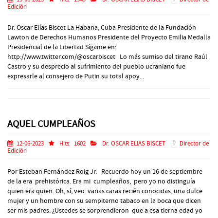
Edición
Dr. Oscar Elías Biscet La Habana, Cuba Presidente de la Fundación
Lawton de Derechos Humanos Presidente del Proyecto Emilia Medalla
Presidencial de la Libertad Sígame en:
http://www.twitter.com/@oscarbiscet Lo más sumiso del tirano Raúl
Castro y su desprecio al sufrimiento del pueblo ucraniano fue
expresarle al consejero de Putin su total apoy...
AQUEL CUMPLEAÑOS
12-06-2023
Hits:
1602
Dr. OSCAR ELIAS BISCET
Director de
Edición
Por Esteban Fernández Roig Jr. Recuerdo hoy un 16 de septiembre
de la era prehistórica. Era mi cumpleaños, pero yo no distinguía
quien era quien. Oh, sí, veo varias caras recién conocidas, una dulce
mujer y un hombre con su sempiterno tabaco en la boca que dicen
ser mis padres. ¿Ustedes se sorprendieron que a esa tierna edad yo