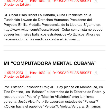
05-06-2023
Hits:
1839
Dr. OSCAR ELIAS BISCET
Director de Edición
Dr. Oscar Elías Biscet La Habana, Cuba Presidente de la
Fundación Lawton de Derechos Humanos Presidente del
Proyecto Emilia Medalla Presidencial de la Libertad Sígame en:
http://www.twitter.com/@oscarbiscet Cuba comunista no puede
poseer los misiles balísticos estratégicos y/o tácticos. Ahora es
necesario tomar las medidas contra el régimen ...
MI “COMPUTADORA MENTAL CUBANA”
05-06-2023
Hits:
1630
Dr. OSCAR ELIAS BISCET
Director de Edición
Por Esteban Fernández Roig Jr. Hoy pienso en Mamacusa, en
Tino Dentino, en “Balance” el borracho de la Taberna de Pedro, y
recuerdo que “Pedro” y “Machito Villalobos” eran la misma
persona: Jesús Alvariño. ¿Se acuerdan ustedes de “Pelusa”?
¿Quién hacia el papel de “Pelusa”?: Violeta Vergara. Sin jamás