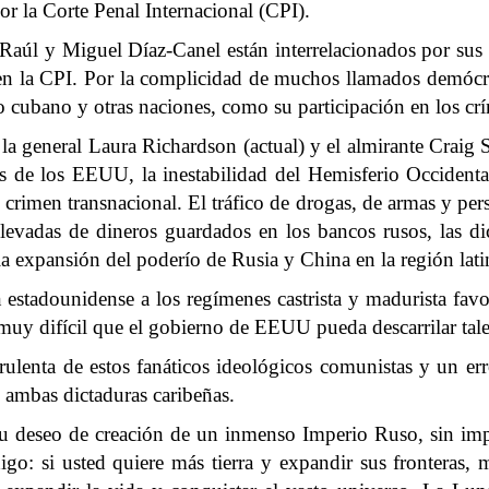
or la Corte Penal Internacional (CPI).
Raúl y Miguel Díaz-Canel están interrelacionados por sus
n la CPI. Por la complicidad de muchos llamados demócrat
lo cubano y otras naciones, como su participación en los c
general Laura Richardson (actual) y el almirante Craig S
 de los EEUU, la inestabilidad del Hemisferio Occidental
l crimen transnacional. El tráfico de drogas, de armas y pe
 elevadas de dineros guardados en los bancos rusos, las 
la expansión del poderío de Rusia y China en la región lat
ón estadounidense a los regímenes castrista y madurista favo
y muy difícil que el gobierno de EEUU pueda descarrilar tal
irulenta de estos fanáticos ideológicos comunistas y un err
n ambas dictaduras caribeñas.
 su deseo de creación de un inmenso Imperio Ruso, sin im
go: si usted quiere más tierra y expandir sus fronteras, mi