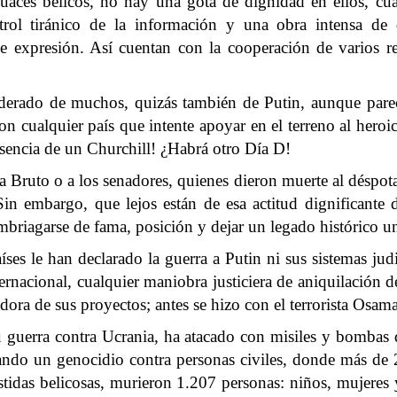
cuaces bélicos, no hay una gota de dignidad en ellos, cu
rol tiránico de la información y una obra intensa de 
de expresión. Así cuentan con la cooperación de varios r
derado de muchos, quizás también de Putin, aunque parece
con cualquier país que intente apoyar en el terreno al her
ausencia de un Churchill! ¿Habrá otro Día D!
 Bruto o a los senadores, quienes dieron muerte al déspota 
n embargo, que lejos están de esa actitud dignificante d
 embriagarse de fama, posición y dejar un legado histórico un
ses le han declarado la guerra a Putin ni sus sistemas jud
ernacional, cualquier maniobra justiciera de aniquilación d
dora de sus proyectos; antes se hizo con el terrorista Osam
 guerra contra Ucrania, ha atacado con misiles y bombas 
nando un genocidio contra personas civiles, donde más de 
tidas belicosas, murieron 1.207 personas: niños, mujeres 