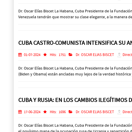
Dr. Oscar Elías Biscet La Habana, Cuba Presidente de la Fundaci
Venezuela tendrán que mostrar su clase elegante, a la manera de 
CUBA CASTRO-COMUNISTA INTENSIFICA SU 
01-07-2024
Hits:
1751
Dr. OSCAR ELIAS BISCET
Direct
Dr. Oscar Elías Biscet La Habana, Cuba Presidente de la Fundac
(Biden y Obama) están ancladas muy lejos de la verdad histórica y
CUBA Y RUSIA: EN LOS CAMBIOS ILEGÍTIMOS
17-06-2024
Hits:
1696
Dr. OSCAR ELIAS BISCET
Direct
Dr. Oscar Elías Biscet La Habana, Cuba Presidente de la Fundaci
el novísimo mapa de la ocupación rusa de Ucrania y repartición de 