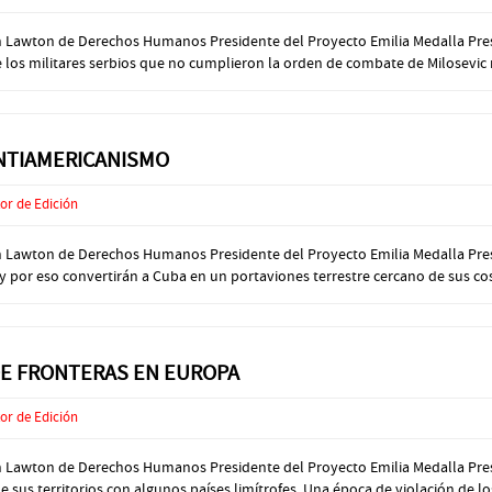
ón Lawton de Derechos Humanos Presidente del Proyecto Emilia Medalla Presi
los militares serbios que no cumplieron la orden de combate de Milosevic ni
ANTIAMERICANISMO
or de Edición
ión Lawton de Derechos Humanos Presidente del Proyecto Emilia Medalla Pre
 por eso convertirán a Cuba en un portaviones terrestre cercano de sus cost
 DE FRONTERAS EN EUROPA
or de Edición
ón Lawton de Derechos Humanos Presidente del Proyecto Emilia Medalla Pres
sus territorios con algunos países limítrofes. Una época de violación de los 