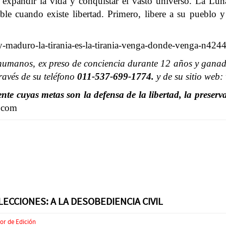
ara expandir la vida y conquistar el vasto universo. La Lu
le cuando existe libertad. Primero, libere a su pueblo y 
y-maduro-la-tirania-es-la-tirania-venga-donde-venga-n424
humanos, ex preso de conciencia durante 12 años y ganado
avés de su teléfono
011-537-699-1774.
y de su sitio web
e cuyas metas son la defensa de la libertad, la preserva
.com
ECCIONES: A LA DESOBEDIENCIA CIVIL
or de Edición