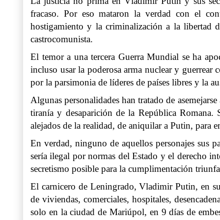
La justicia no prima en Vladimir Putin y sus se
fracaso. Por eso mataron la verdad con el cont
hostigamiento y la criminalización a la libertad 
castrocomunista.
El temor a una tercera Guerra Mundial se ha apo
incluso usar la poderosa arma nuclear y guerrear 
por la parsimonia de líderes de países libres y la 
Algunas personalidades han tratado de asemejarse a
tiranía y desaparición de la República Romana. Si
alejados de la realidad, de aniquilar a Putin, para
En verdad, ninguno de aquellos personajes sus paí
sería ilegal por normas del Estado y el derecho int
secretismo posible para la cumplimentación triunfa
El carnicero de Leningrado, Vladimir Putin, en su
de viviendas, comerciales, hospitales, desencade
solo en la ciudad de Mariúpol, en 9 días de embes