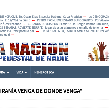
IENCIA CIVIL
: Dr. Oscar Elías Biscet La Habana, Cuba Presiden
LA DEMOCRACIA
ero El 11/7/24 ha cump
PETRO PROMUEVE ESTADO BUROCRÁTICO
: Por Álvar
ue fuese reconoc
CUBANOS SOMOS POR SIEMPRE
: Lic. Sergio Ramos San Juan, 
OS SEMANAS, ADVIERTE EEUU
: 'En lugar de estar al menos a un año de tener la
ANAMPOST “Me postulo par
TRUMP: TALENTO, PATRIOTISMO Y SERVICIO
: Por Al
s luz d
URA
VIDA
HEMEROTECA
 TIRANÍA VENGA DE DONDE VENGA"