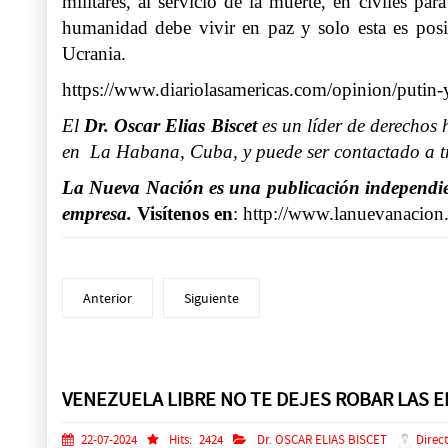
militares, al servicio de la muerte, en civiles p
humanidad debe vivir en paz y solo esta es posib
Ucrania.
https://www.diariolasamericas.com/opinion/putin-
El
Dr. Oscar Elias Biscet
es un líder de derechos 
en La Habana, Cuba, y puede ser contactado a tr
La Nueva Nación es una publicación independient
empresa.
Visítenos en
:
http://www.lanuevanacion
Anterior
Siguiente
Prev
Next
VENEZUELA LIBRE NO TE DEJES ROBAR LAS EL
22-07-2024
Hits:
2424
Dr. OSCAR ELIAS BISCET
Direct