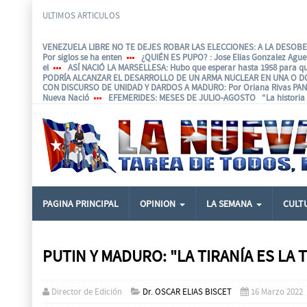
ULTIMOS ARTICULOS
VENEZUELA LIBRE NO TE DEJES ROBAR LAS ELECCIONES: A LA DESOBED
Por siglos se ha enten
¿QUIÉN ES PUPO?
: Jose Elias Gonzalez Agu
el
ASÍ NACIÓ LA MARSELLESA
: Hubo que esperar hasta 1958 para q
PODRÍA ALCANZAR EL DESARROLLO DE UN ARMA NUCLEAR EN UNA O D
CON DISCURSO DE UNIDAD Y DARDOS A MADURO
: Por Oriana Rivas P
Nueva Nació
EFEMERIDES
: MESES DE JULIO-AGOSTO “La historia e
PAGINA PRINCIPAL
OPINION
LA SEMANA
CULT
PUTIN Y MADURO: "LA TIRANÍA ES LA
Director de Edición
Dr. OSCAR ELIAS BISCET
16 Marzo 2022