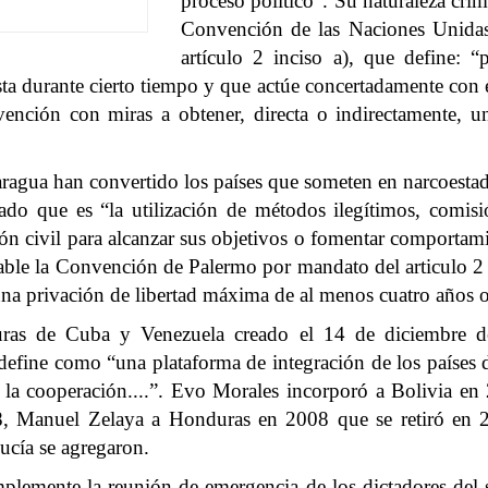
proceso político”. Su naturaleza cri
Convención de las Naciones Unidas 
artículo 2 inciso a), que define: “
sta durante cierto tiempo y que actúe concertadamente con 
nvención con miras a obtener, directa o indirectamente,
ragua han convertido los países que someten en narcoestad
tado que es “la utilización de métodos ilegítimos, comis
ión civil para alcanzar sus objetivos o fomentar comportam
able la Convención de Palermo por mandato del articulo 2 i
una privación de libertad máxima de al menos cuatro años 
s de Cuba y Venezuela creado el 14 de diciembre de 2
e define como “una plataforma de integración de los países
 y la cooperación....”. Evo Morales incorporó a Bolivia 
8, Manuel Zelaya a Honduras en 2008 que se retiró en 2
ucía se agregaron.
emente la reunión de emergencia de los dictadores del so