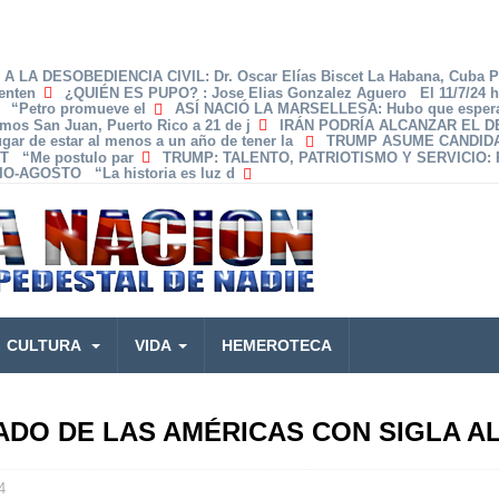
A LA DESOBEDIENCIA CIVIL
: Dr. Oscar Elías Biscet La Habana, Cuba 
enten
¿QUIÉN ES PUPO?
: Jose Elias Gonzalez Aguero El 11/7/24 
z “Petro promueve el
ASÍ NACIÓ LA MARSELLESA
: Hubo que espera
amos San Juan, Puerto Rico a 21 de j
IRÁN PODRÍA ALCANZAR EL 
lugar de estar al menos a un año de tener la
TRUMP ASUME CANDID
T “Me postulo par
TRUMP: TALENTO, PATRIOTISMO Y SERVICIO
:
O-AGOSTO “La historia es luz d
CULTURA
VIDA
HEMEROTECA
DO DE LAS AMÉRICAS CON SIGLA A
4