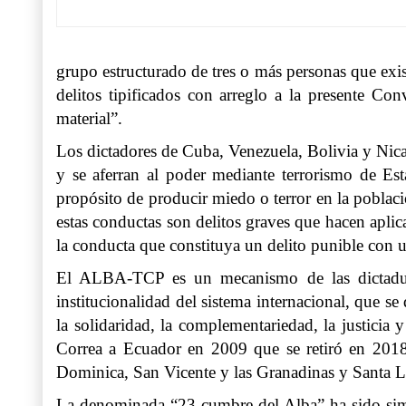
grupo estructurado de tres o más personas que exi
delitos tipificados con arreglo a la presente Co
material”.
Los dictadores de Cuba, Venezuela, Bolivia y Nica
y se aferran al poder mediante terrorismo de Es
propósito de producir miedo o terror en la poblac
estas conductas son delitos graves que hacen aplic
la conducta que constituya un delito punible con 
El ALBA-TCP es un mecanismo de las dictadura
institucionalidad del sistema internacional, que s
la solidaridad, la complementariedad, la justicia
Correa a Ecuador en 2009 que se retiró en 201
Dominica, San Vicente y las Granadinas y Santa L
La denominada “23 cumbre del Alba” ha sido simpl