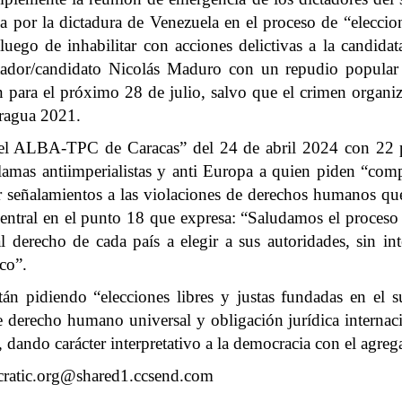
ida por la dictadura de Venezuela en el proceso de “eleccio
ego de inhabilitar con acciones delictivas a la candidat
tador/candidato Nicolás Maduro con un repudio popular 
para el próximo 28 de julio, salvo que el crimen organiz
ragua 2021.
 ALBA-TPC de Caracas” del 24 de abril 2024 con 22 punt
amas antiimperialistas y anti Europa a quien piden “comp
or señalamientos a las violaciones de derechos humanos que 
central en el punto 18 que expresa: “Saludamos el proceso e
l derecho de cada país a elegir a sus autoridades, sin i
co”.
tán pidiendo “elecciones libres y justas fundadas en el 
te derecho humano universal y obligación jurídica internaci
, dando carácter interpretativo a la democracia con el agre
cratic.org@shared1.ccsend.com