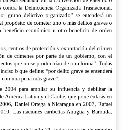
minal está señalada por la Convención de Palermo o
contra la Delincuencia Organizada Trasnacional,
por grupo delictivo organizado” se entenderá́ un
el propósito de cometer uno o más delitos graves o
 un beneficio económico u otro beneficio de orden
os, centros de protección y exportación del crimen
ión de crímenes por parte de un gobierno, con el
ientos que no se producirían de otra forma”. Todas
nciso b que define: “por delito grave se entenderá́
o con una pena más grave”.
004 para ampliar su influencia y debilitar la
 de América Latina y el Caribe, que pone énfasis en
en 2006, Daniel Ortega a Nicaragua en 2007, Rafael
010. Las naciones caribeñas Antigua y Barbuda,
cialismo del siglo 21 -todos en crisis de repudio