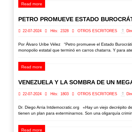
Read more
PETRO PROMUEVE ESTADO BUROCRÁ
22-07-2024
Hits:
2328
OTROS ESCRITORES
Dir
Por Álvaro Uribe Vélez “Petro promueve el Estado Burocráti
monopolio estatal que terminó en carros chatarra. Y para ate
Read more
VENEZUELA Y LA SOMBRA DE UN ME
22-07-2024
Hits:
1803
OTROS ESCRITORES
Dir
Dr. Diego Arria Intdemocratic.org «Hay un viejo decrépito de
tienen un plan para exterminarnos. Son una oligarquía crimi
Read more