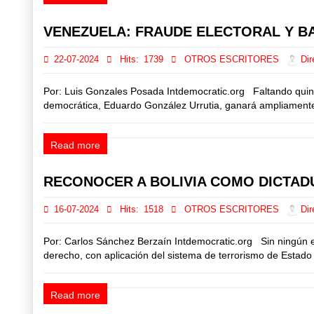
VENEZUELA: FRAUDE ELECTORAL Y B
22-07-2024
Hits:
1739
OTROS ESCRITORES
Dir
Por: Luis Gonzales Posada Intdemocratic.org Faltando quince
democrática, Eduardo González Urrutia, ganará ampliamente l
Read more
RECONOCER A BOLIVIA COMO DICTADU
16-07-2024
Hits:
1518
OTROS ESCRITORES
Dir
Por: Carlos Sánchez Berzaín Intdemocratic.org Sin ningún e
derecho, con aplicación del sistema de terrorismo de Estado
Read more