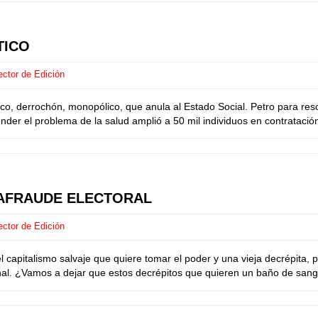
TICO
ector de Edición
co, derrochón, monopólico, que anula al Estado Social. Petro para re
nder el problema de la salud amplió a 50 mil individuos en contratación
GAFRAUDE ELECTORAL
ector de Edición
l capitalismo salvaje que quiere tomar el poder y una vieja decrépita, 
nal. ¿Vamos a dejar que estos decrépitos que quieren un baño de sangr