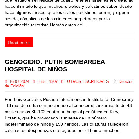
que resultó en el rescate de cuatro rehenes israelíes el 8 de junio
ha confirmado lo que muchos israelíes y palestinos saben desde
hace algunos meses: que los civiles palestinos fueron, y siguen
siendo, cómplices de los crímenes perpetrados por la
organización terrorista Hamás antes del ...
Read more
GENOCIDIO: PUTIN BOMBARDEA
HOSPITAL DE NIÑOS
16-07-2024
Hits:
1307
OTROS ESCRITORES
Director
de Edición
Por: Luis Gonzales Posada Interamerican Institute for Democracy
El mundo se ha conmocionado al conocer el lanzamiento de 43
misiles rusos Kh-102 contra un hospital pediátrico en Kiev,
Ucrania, que ha provocado la muerte de un número
indeterminado de niños y 190 heridos. Las criaturas fallecieron
calcinadas, despedazas o ahogadas por el humo; muchos...