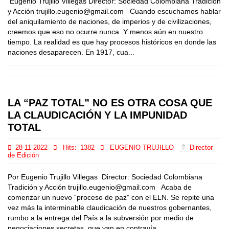
Eugenio Trujillo Villegas Director: Sociedad Colombiana Tradición
y Acción trujillo.eugenio@gmail.com Cuando escuchamos hablar
del aniquilamiento de naciones, de imperios y de civilizaciones,
creemos que eso no ocurre nunca. Y menos aún en nuestro
tiempo. La realidad es que hay procesos históricos en donde las
naciones desaparecen. En 1917, cua...
LA “PAZ TOTAL” NO ES OTRA COSA QUE
LA CLAUDICACIÓN Y LA IMPUNIDAD
TOTAL
28-11-2022
Hits:
1382
EUGENIO TRUJILLO
Director
de Edición
Por Eugenio Trujillo Villegas Director: Sociedad Colombiana
Tradición y Acción trujillo.eugenio@gmail.com Acaba de
comenzar un nuevo “proceso de paz” con el ELN. Se repite una
vez más la interminable claudicación de nuestros gobernantes,
rumbo a la entrega del País a la subversión por medio de
negociaciones secretas, que van en contravía ...