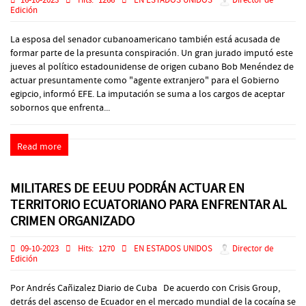
16-10-2023
Hits:
1266
EN ESTADOS UNIDOS
Director de
Edición
La esposa del senador cubanoamericano también está acusada de
formar parte de la presunta conspiración. Un gran jurado imputó este
jueves al político estadounidense de origen cubano Bob Menéndez de
actuar presuntamente como "agente extranjero" para el Gobierno
egipcio, informó EFE. La imputación se suma a los cargos de aceptar
sobornos que enfrenta...
Read more
MILITARES DE EEUU PODRÁN ACTUAR EN
TERRITORIO ECUATORIANO PARA ENFRENTAR AL
CRIMEN ORGANIZADO
09-10-2023
Hits:
1270
EN ESTADOS UNIDOS
Director de
Edición
Por Andrés Cañizalez Diario de Cuba De acuerdo con Crisis Group,
detrás del ascenso de Ecuador en el mercado mundial de la cocaína se