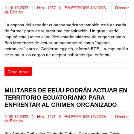
16-10-2023
Hits:
1267
EN ESTADOS UNIDOS
Director
de Edición
La esposa del senador cubanoamericano también está acusada
de formar parte de la presunta conspiración. Un gran jurado
imputó este jueves al político estadounidense de origen cubano
Bob Menéndez de actuar presuntamente como "agente
extranjero" para el Gobierno egipcio, informó EFE. La imputación
se suma a los cargos de aceptar sobornos que enfrenta...
Read more
MILITARES DE EEUU PODRÁN ACTUAR EN
TERRITORIO ECUATORIANO PARA
ENFRENTAR AL CRIMEN ORGANIZADO
09-10-2023
Hits:
1271
EN ESTADOS UNIDOS
Director
de Edición
Por Andrés Cañizalez Diario de Cuba De acuerdo con Crisis