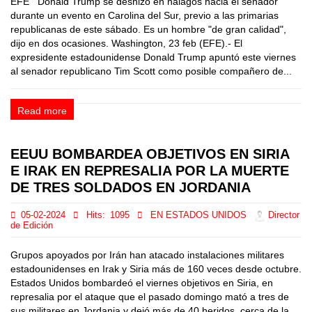
EFE Donald Trump se deshizo en halagos hacia el senador
durante un evento en Carolina del Sur, previo a las primarias
republicanas de este sábado. Es un hombre "de gran calidad",
dijo en dos ocasiones. Washington, 23 feb (EFE).- El
expresidente estadounidense Donald Trump apuntó este viernes
al senador republicano Tim Scott como posible compañero de...
Read more
EEUU BOMBARDEA OBJETIVOS EN SIRIA
E IRAK EN REPRESALIA POR LA MUERTE
DE TRES SOLDADOS EN JORDANIA
05-02-2024
Hits:
1095
EN ESTADOS UNIDOS
Director
de Edición
Grupos apoyados por Irán han atacado instalaciones militares
estadounidenses en Irak y Siria más de 160 veces desde octubre.
Estados Unidos bombardeó el viernes objetivos en Siria, en
represalia por el ataque que el pasado domingo mató a tres de
sus militares en Jordania y dejó más de 40 heridos, cerca de la