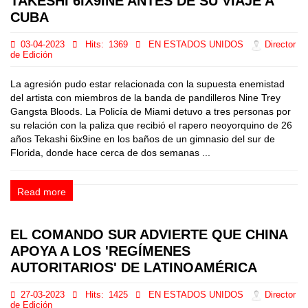
TAKESHI 6IX9INE ANTES DE SU VIAJE A
CUBA
03-04-2023
Hits:
1369
EN ESTADOS UNIDOS
Director
de Edición
La agresión pudo estar relacionada con la supuesta enemistad
del artista con miembros de la banda de pandilleros Nine Trey
Gangsta Bloods. La Policía de Miami detuvo a tres personas por
su relación con la paliza que recibió el rapero neoyorquino de 26
años Tekashi 6ix9ine en los baños de un gimnasio del sur de
Florida, donde hace cerca de dos semanas ...
Read more
EL COMANDO SUR ADVIERTE QUE CHINA
APOYA A LOS 'REGÍMENES
AUTORITARIOS' DE LATINOAMÉRICA
27-03-2023
Hits:
1425
EN ESTADOS UNIDOS
Director
de Edición