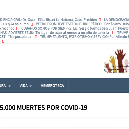
IENCIA CIVIL
: Dr. Oscar Elías Biscet La Habana, Cuba Presiden
LA DEMOCRACIA.
El 11/7/24 ha cump
PETRO PROMUEVE ESTADO BUROCRÁTICO
: Por Álvaro Uri
e reconoc
CUBANOS SOMOS POR SIEMPRE
: Lic. Sergio Ramos San Juan, Puerto 
NAS, ADVIERTE EEUU
: 'En lugar de estar al menos a un año de tener la
TRUMP
POST “Me postulo par
TRUMP: TALENTO, PATRIOTISMO Y SERVICIO
: Por Alfredo
URA
VIDA
HEMEROTECA
5.000 MUERTES POR COVID-19