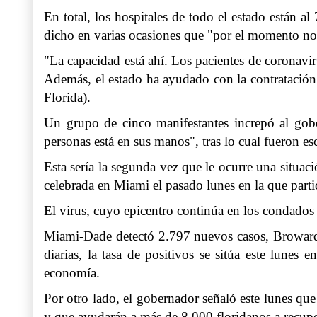
En total, los hospitales de todo el estado están 
dicho en varias ocasiones que "por el momento no r
"La capacidad está ahí. Los pacientes de coronavi
Además, el estado ha ayudado con la contratación
Florida).
Un grupo de cinco manifestantes increpó al gob
personas está en sus manos", tras lo cual fueron es
Esta sería la segunda vez que le ocurre una situa
celebrada en Miami el pasado lunes en la que part
El virus, cuyo epicentro continúa en los condados
Miami-Dade detectó 2.797 nuevos casos, Browar
diarias, la tasa de positivos se sitúa este lun
economía.
Por otro lado, el gobernador señaló este lunes que
y que ayudarán a más de 8.000 floridanos a recup