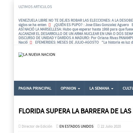
ULTIMOS ARTICULOS
VENEZUELA LIBRE NO TE DEJES ROBAR LAS ELECCIONES: A LA DESOBED
siglos se ha enten
¿QUIÉN ES PUPO?
: Jose Elias Gonzalez Aguero 
ASÍ NACIÓ LA MARSELLESA
: Hubo que esperar hasta 1958 para que fues
ALCANZAR EL DESARROLLO DE UN ARMA NUCLEAR EN UNA O DOS SEMA
DISCURSO DE UNIDAD Y DARDOS A MADURO
: Por Oriana Rivas PANAM
Nació
EFEMERIDES
: MESES DE JULIO-AGOSTO “La historia es luz d
PAGINA PRINCIPAL
OPINION
LA SEMANA
CULT
FLORIDA SUPERA LA BARRERA DE LAS 
Director de Edición
EN ESTADOS UNIDOS
22 Julio 2020