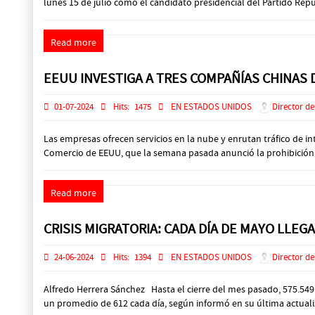
lunes 15 de julio como el candidato presidencial del Partido Repu
Read more
EEUU INVESTIGA A TRES COMPAÑÍAS CHINAS
01-07-2024
Hits:
1475
EN ESTADOS UNIDOS
Director de
Las empresas ofrecen servicios en la nube y enrutan tráfico de i
Comercio de EEUU, que la semana pasada anunció la prohibición en
Read more
CRISIS MIGRATORIA: CADA DÍA DE MAYO LLE
24-06-2024
Hits:
1394
EN ESTADOS UNIDOS
Director de
Alfredo Herrera Sánchez Hasta el cierre del mes pasado, 575.549
un promedio de 612 cada día, según informó en su última actualiz