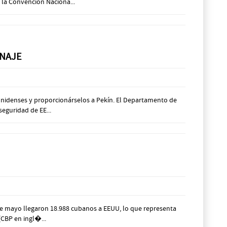
a la Convención Naciona...
ONAJE
dounidenses y proporcionárselos a Pekín. El Departamento de
eguridad de EE...
 de mayo llegaron 18.988 cubanos a EEUU, lo que representa
(CBP en ingl�...