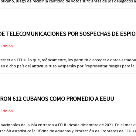
blicano, luego de recibir la cantidad de votos suficientes de los delegados 
 DE TELECOMUNICACIONES POR SOSPECHAS DE ESPI
 Edición
nternet en EEUU, lo que, teóricamente, les permitiría acceder a datos esta
 dicho país del antivirus ruso Kaspersky por "representar riesgos para la s
GARON 612 CUBANOS COMO PROMEDIO A EEUU
 Edición
 nacionales de la Isla entraron a EEUU desde diciembre de 2021. En el mes
ación estadística la Oficina de Aduanas y Protección de Fronteras de EEUU 