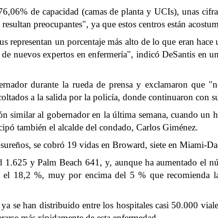
al 76,06% de capacidad (camas de planta y UCIs), unas cif
esultan preocupantes", ya que estos centros están acostumb
rus representan un porcentaje más alto de lo que eran hac
 de nuevos expertos en enfermería", indicó DeSantis en un
ernador durante la rueda de prensa y exclamaron que "n
coltados a la salida por la policía, donde continuaron con 
ción similar al gobernador en la última semana, cuando u
icipó también el alcalde del condado, Carlos Giménez.
 sureños, se cobró 19 vidas en Broward, siete en Miami-Da
d 1.625 y Palm Beach 641, y, aunque ha aumentado el n
es en el 18,2 %, muy por encima del 5 % que recomienda l
 ya se han distribuido entre los hospitales casi 50.000 vi
erarse más rápidamente de esta enfermedad.