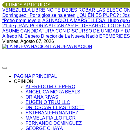
ULTIMOS ARTICULOS
VENEZUELA LIBRE NO TE DEJES ROBAR LAS ELECCIONE
Dominguez Por siglos se ha enten
¿QUIÉN ES PUPO?
: Jo
“Petro promueve el
ASÍ NACIÓ LA MARSELLESA
: Hubo que 
21 de j
IRÁN PODRÍA ALCANZAR EL DESARROLLO DE UN
ASUME CANDIDATURA CON DISCURSO DE UNIDAD Y 
Alfredo M. Cepero Director de La Nueva Nació
EFEMERIDES
Viernes, Agosto 07, 2026
LA NUEVA NACION
PAGINA PRINCIPAL
OPINION
ALFREDO M. CEPERO
ANGELICA MORA BEALS
ORIANA RIVAS
EUGENIO TRUJILLO
DR. OSCAR ELIAS BISCET
ESTEBAN FERNANDEZ
MAMELA FIALLO FLOR
FERNANDO DOMINGUEZ
GEORGE CHAYA