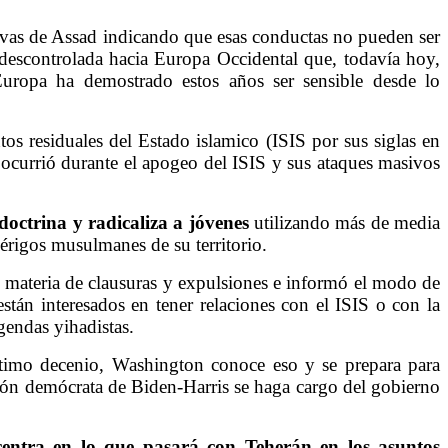
ivas de Assad indicando que esas conductas no pueden ser
descontrolada hacia Europa Occidental que, todavía hoy,
Europa ha demostrado estos años ser sensible desde lo
os residuales del Estado islamico (ISIS por sus siglas en
e ocurrió durante el apogeo del ISIS y sus ataques masivos
doctrina y radicaliza a jóvenes
utilizando más de media
érigos musulmanes de su territorio.
en materia de clausuras y expulsiones e informó el modo de
stán interesados en tener relaciones con el ISIS o con la
gendas yihadistas.
ltimo decenio, Washington conoce eso y se prepara para
ción demócrata de Biden-Harris se haga cargo del gobierno
 centra en lo que pasará con Teherán en los asuntos