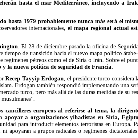
 Teherán hasta el mar Mediterráneo, incluyendo a Ira
do hasta 1979 probablemente nunca más será el mis
observadores internacionales,
el mapa regional actual es
hington
. El 28 de diciembre pasado la oficina de Seguri
ste tiempo de transición hacia el nuevo mapa politico árabe
nte regímenes pétreos como el de Siria o Irán. Sobre el p
o y la nueva política de seguridad de Francia.
or
Recep Tayyip Erdogan
, el presidente turco considera 
slam. Erdogan también respondió implementando una serie
 mercado turco, pero más allá de las duras medidas de su res
os musulmanes”.
 cancilleres europeos al referirse al tema, la dirige
 apoyar a organizaciones yihadistas en Siria, Egipto
tunidad para introducir elementos terroristas en Europa.
ni apoyaran a grupos radicales o regímenes dictatoriales