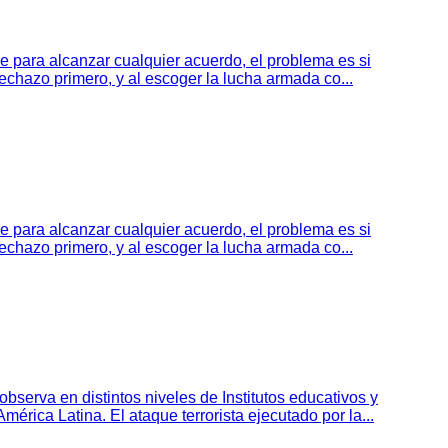
 para alcanzar cualquier acuerdo, el problema es si
rechazo primero, y al escoger la lucha armada co...
 para alcanzar cualquier acuerdo, el problema es si
rechazo primero, y al escoger la lucha armada co...
serva en distintos niveles de Institutos educativos y
rica Latina. El ataque terrorista ejecutado por la...