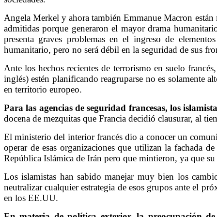
Angela Merkel y ahora también Emmanue Macron están ref
admitidas porque generaron el mayor drama humanitario 
presenta graves problemas en el ingreso de elementos
humanitario, pero no será débil en la seguridad de sus fro
Ante los hechos recientes de terrorismo en suelo francés
inglés) estén planificando reagruparse no es solamente al
en territorio europeo.
Para las agencias de seguridad francesas, los islamist
docena de mezquitas que Francia decidió clausurar, al tie
El ministerio del interior francés dio a conocer un comun
operar de esas organizaciones que utilizan la fachada de
República Islámica de Irán pero que mintieron, ya que su 
Los islamistas han sabido manejar muy bien los cambio
neutralizar cualquier estrategia de esos grupos ante el 
en los EE.UU.
En materia de política exterior, la preocupación d