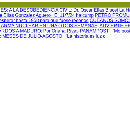
S: A LA DESOBEDIENCIA CIVIL
: Dr. Oscar Elías Biscet La
se Elias Gonzalez Aguero El 11/7/24 ha cump
PETRO PROMU
esperar hasta 1958 para que fuese reconoc
CUBANOS SOMOS
 ARMA NUCLEAR EN UNA O DOS SEMANAS, ADVIERTE E
DARDOS A MADURO
: Por Oriana Rivas PANAMPOST “Me post
: MESES DE JULIO-AGOSTO “La historia es luz d