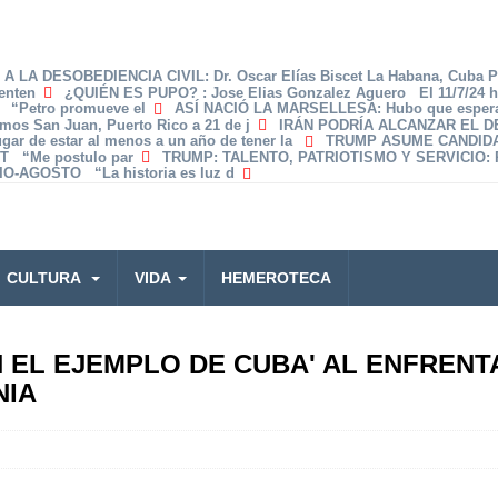
A LA DESOBEDIENCIA CIVIL
: Dr. Oscar Elías Biscet La Habana, Cuba 
enten
¿QUIÉN ES PUPO?
: Jose Elias Gonzalez Aguero El 11/7/24 
z “Petro promueve el
ASÍ NACIÓ LA MARSELLESA
: Hubo que espera
amos San Juan, Puerto Rico a 21 de j
IRÁN PODRÍA ALCANZAR EL 
lugar de estar al menos a un año de tener la
TRUMP ASUME CANDID
T “Me postulo par
TRUMP: TALENTO, PATRIOTISMO Y SERVICIO
:
O-AGOSTO “La historia es luz d
CULTURA
VIDA
HEMEROTECA
N EL EJEMPLO DE CUBA' AL ENFREN
NIA