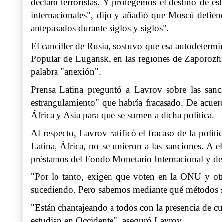
declaró terroristas. Y protegemos el destino de 
internacionales", dijo y añadió que Moscú defien
antepasados durante siglos y siglos".
El canciller de Rusia, sostuvo que esa autodeterm
Popular de Lugansk, en las regiones de Zaporozhie
palabra "anexión".
Prensa Latina preguntó a Lavrov sobre las sanc
estrangulamiento" que habría fracasado. De acuerdo
África y Asia para que se sumen a dicha política.
Al respecto, Lavrov ratificó el fracaso de la polí
Latina, África, no se unieron a las sanciones. A 
préstamos del Fondo Monetario Internacional y d
"Por lo tanto, exigen que voten en la ONU y otr
sucediendo. Pero sabemos mediante qué métodos s
"Están chantajeando a todos con la presencia de c
estudian en Occidente", aseguró Lavrov.