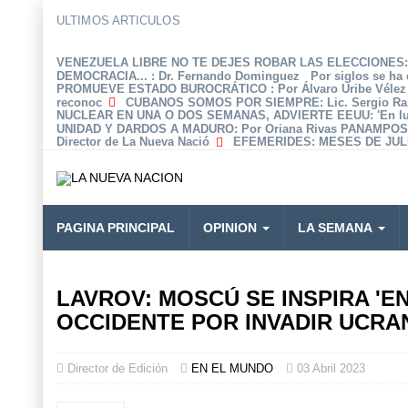
ULTIMOS ARTICULOS
VENEZUELA LIBRE NO TE DEJES ROBAR LAS ELECCIONES: 
DEMOCRACIA...
: Dr. Fernando Dominguez Por siglos se ha 
PROMUEVE ESTADO BUROCRÁTICO
: Por Álvaro Uribe Véle
reconoc
CUBANOS SOMOS POR SIEMPRE
: Lic. Sergio R
NUCLEAR EN UNA O DOS SEMANAS, ADVIERTE EEUU
: 'En 
UNIDAD Y DARDOS A MADURO
: Por Oriana Rivas PANAMPOS
Director de La Nueva Nació
EFEMERIDES
: MESES DE JULI
PAGINA PRINCIPAL
OPINION
LA SEMANA
LAVROV: MOSCÚ SE INSPIRA 'E
OCCIDENTE POR INVADIR UCRA
Director de Edición
EN EL MUNDO
03 Abril 2023