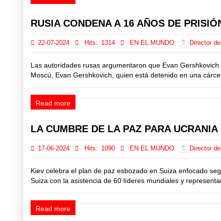
RUSIA CONDENA A 16 AÑOS DE PRISIÓ
22-07-2024
Hits:
1314
EN EL MUNDO
Director de
Las autoridades rusas argumentaron que Evan Gershkovich 'e
Moscú, Evan Gershkovich, quien está detenido en una cárcel
Read more
LA CUMBRE DE LA PAZ PARA UCRANIA
17-06-2024
Hits:
1090
EN EL MUNDO
Director de
Kiev celebra el plan de paz esbozado en Suiza enfocado segu
Suiza con la asistencia de 60 líderes mundiales y representa
Read more