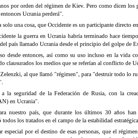
nianos por orden del régimen de Kiev. Pero como dicen los p
 entonces Ucrania perderá".
a solo una cosa, que Occidente es un participante directo en
ccidente la guerra en Ucrania habría terminado hace tiem
 del país llamado Ucrania desde el principio del golpe de 
so desde entonces, así como su uso incluso en la vida cot
do clausurados los medios que se referían al conflicto de U
lenzki, al que llamó "régimen", para "destruir todo lo ruso
".
a la seguridad de la Federación de Rusia, con la creació
AN) en Ucrania".
ra nuestro país, que durante los últimos 30 años han s
todos los tratados en el campo de la estabilidad estratégic
ar especial por el destino de esas personas, que el régim