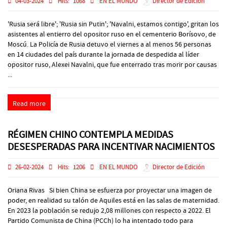
04-03-2024
Hits:
1068
EN EL MUNDO
Director de Edición
'Rusia será libre'; 'Rusia sin Putin'; 'Navalni, estamos contigo', gritan los
asistentes al entierro del opositor ruso en el cementerio Borísovo, de
Moscú. La Policía de Rusia detuvo el viernes a al menos 56 personas
en 14 ciudades del país durante la jornada de despedida al líder
opositor ruso, Alexei Navalni, que fue enterrado tras morir por causas
...
Read more
RÉGIMEN CHINO CONTEMPLA MEDIDAS
DESESPERADAS PARA INCENTIVAR NACIMIENTOS
26-02-2024
Hits:
1206
EN EL MUNDO
Director de Edición
Oriana Rivas Si bien China se esfuerza por proyectar una imagen de
poder, en realidad su talón de Aquiles está en las salas de maternidad.
En 2023 la población se redujo 2,08 millones con respecto a 2022. El
Partido Comunista de China (PCCh) lo ha intentado todo para