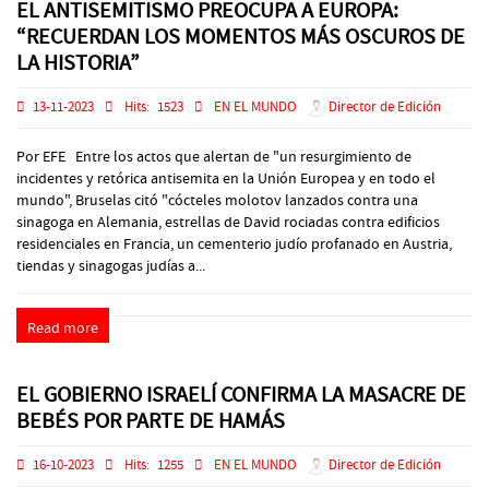
EL ANTISEMITISMO PREOCUPA A EUROPA:
“RECUERDAN LOS MOMENTOS MÁS OSCUROS DE
LA HISTORIA”
13-11-2023
Hits:
1523
EN EL MUNDO
Director de Edición
Por EFE Entre los actos que alertan de "un resurgimiento de
incidentes y retórica antisemita en la Unión Europea y en todo el
mundo", Bruselas citó "cócteles molotov lanzados contra una
sinagoga en Alemania, estrellas de David rociadas contra edificios
residenciales en Francia, un cementerio judío profanado en Austria,
tiendas y sinagogas judías a...
Read more
EL GOBIERNO ISRAELÍ CONFIRMA LA MASACRE DE
BEBÉS POR PARTE DE HAMÁS
16-10-2023
Hits:
1255
EN EL MUNDO
Director de Edición