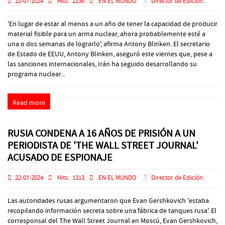
22-07-2024
Hits:
2236
EN EL MUNDO
Director de Edición
'En lugar de estar al menos a un año de tener la capacidad de producir
material fisible para un arma nuclear, ahora probablemente esté a
una o dos semanas de lograrlo', afirma Antony Blinken. El secretario
de Estado de EEUU, Antony Blinken, aseguró este viernes que, pese a
las sanciones internacionales, Irán ha seguido desarrollando su
programa nuclear...
Read more
RUSIA CONDENA A 16 AÑOS DE PRISIÓN A UN
PERIODISTA DE 'THE WALL STREET JOURNAL'
ACUSADO DE ESPIONAJE
22-07-2024
Hits:
1313
EN EL MUNDO
Director de Edición
Las autoridades rusas argumentaron que Evan Gershkovich 'estaba
recopilando información secreta sobre una fábrica de tanques rusa'. El
corresponsal del The Wall Street Journal en Moscú, Evan Gershkovich,