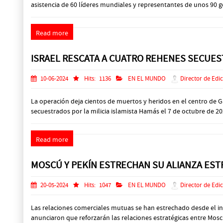
asistencia de 60 líderes mundiales y representantes de unos 90 g
Read more
ISRAEL RESCATA A CUATRO REHENES SECUE
10-06-2024
Hits:
1136
EN EL MUNDO
Director de Edi
La operación deja cientos de muertos y heridos en el centro de Ga
secuestrados por la milicia islamista Hamás el 7 de octubre de 202
Read more
MOSCÚ Y PEKÍN ESTRECHAN SU ALIANZA ESTR
20-05-2024
Hits:
1047
EN EL MUNDO
Director de Edi
Las relaciones comerciales mutuas se han estrechado desde el ini
anunciaron que reforzarán las relaciones estratégicas entre Moscú