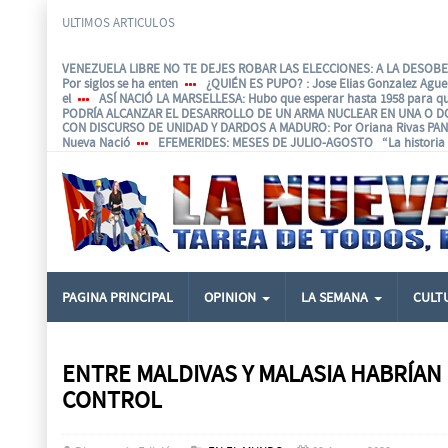
ULTIMOS ARTICULOS
VENEZUELA LIBRE NO TE DEJES ROBAR LAS ELECCIONES: A LA DESOBED
Por siglos se ha enten
¿QUIÉN ES PUPO?
: Jose Elias Gonzalez Agu
el
ASÍ NACIÓ LA MARSELLESA
: Hubo que esperar hasta 1958 para q
PODRÍA ALCANZAR EL DESARROLLO DE UN ARMA NUCLEAR EN UNA O D
CON DISCURSO DE UNIDAD Y DARDOS A MADURO
: Por Oriana Rivas P
Nueva Nació
EFEMERIDES
: MESES DE JULIO-AGOSTO “La historia e
PAGINA PRINCIPAL
OPINION
LA SEMANA
CULT
ENTRE MALDIVAS Y MALASIA HABRÍAN
CONTROL