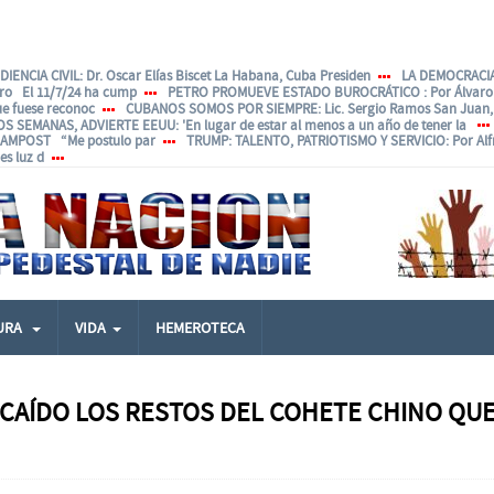
IENCIA CIVIL
: Dr. Oscar Elías Biscet La Habana, Cuba Presiden
LA DEMOCRACIA
ero El 11/7/24 ha cump
PETRO PROMUEVE ESTADO BUROCRÁTICO
: Por Álvar
ue fuese reconoc
CUBANOS SOMOS POR SIEMPRE
: Lic. Sergio Ramos San Juan, 
OS SEMANAS, ADVIERTE EEUU
: 'En lugar de estar al menos a un año de tener la
ANAMPOST “Me postulo par
TRUMP: TALENTO, PATRIOTISMO Y SERVICIO
: Por Al
s luz d
URA
VIDA
HEMEROTECA
 CAÍDO LOS RESTOS DEL COHETE CHINO QUE