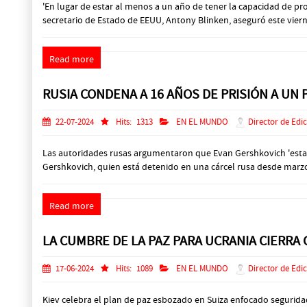
'En lugar de estar al menos a un año de tener la capacidad de pr
secretario de Estado de EEUU, Antony Blinken, aseguró este viern
Read more
RUSIA CONDENA A 16 AÑOS DE PRISIÓN A UN
22-07-2024
Hits:
1313
EN EL MUNDO
Director de Edi
Las autoridades rusas argumentaron que Evan Gershkovich 'estaba
Gershkovich, quien está detenido en una cárcel rusa desde marzo
Read more
LA CUMBRE DE LA PAZ PARA UCRANIA CIERRA
17-06-2024
Hits:
1089
EN EL MUNDO
Director de Edi
Kiev celebra el plan de paz esbozado en Suiza enfocado seguridad