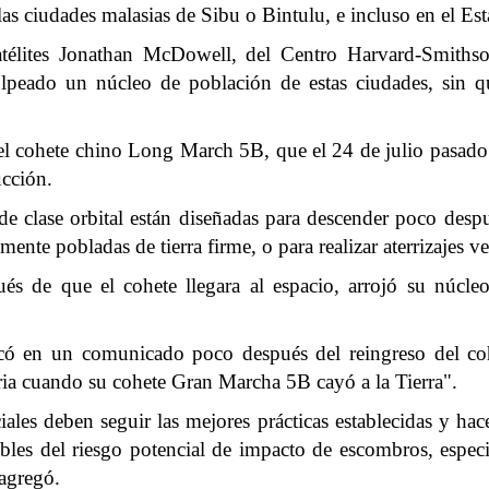
las ciudades malasias de Sibu o Bintulu, e incluso en el Es
satélites Jonathan McDowell, del Centro Harvard-Smithso
peado un núcleo de población de estas ciudades, sin qu
del cohete chino Long March 5B, que el 24 de julio pasad
ucción.
 de clase orbital están diseñadas para descender poco desp
nte pobladas de tierra firme, o para realizar aterrizajes ve
s de que el cohete llegara al espacio, arrojó su núcleo
icó en un comunicado poco después del reingreso del c
oria cuando su cohete Gran Marcha 5B cayó a la Tierra".
iales deben seguir las mejores prácticas establecidas y hac
iables del riesgo potencial de impacto de escombros, espe
 agregó.