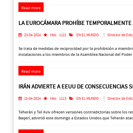
Read more
LA EUROCÁMARA PROHÍBE TEMPORALMENTE A
23-04-2024
Hits:
1121
EN EL MUNDO
Director de Edi
Se trata de medidas de reciprocidad por la prohibición a miemb
instalaciones a los miembros de la Asamblea Nacional del Poder 
Read more
IRÁN ADVIERTE A EEUU DE CONSECUENCIAS S
15-04-2024
Hits:
1113
EN EL MUNDO
Director de Edi
Teherán y Tel Aviv ofrecen versiones contradictorias sobre los r
Baqerí, advirtió este domingo a Estados Unidos que Teherán ataca