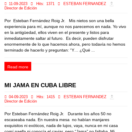
11-09-2023
Hits:
1371
ESTEBAN FERNANDEZ
Director de Edición
Por Esteban Fernández Roig Jr. Mis nietos son una bella
experiencia para mí, aunque no nos parecemos en nada. Yo vivo
en la antigüedad, ellos viven en el presente y listos para
inmediatamente saltar al futuro. Es decir, pueden disfrutar
enormemente de lo que hacemos ahora, pero todavía no hemos
terminado de hacerlo y preguntan: “Y… ¿Qué ...
Read more
MI JAMA EN CUBA LIBRE
04-09-2023
Hits:
1415
ESTEBAN FERNANDEZ
Director de Edición
Por Esteban Fernández Roig Jr. Durante los años 50 no
escaseaba nada. En nuestra mesa no habían manjares
exquisitos ni exóticos, nada de lujos, vaya, nunca en mi casa
comí paella ni conocía el caviar, pero “Jama” no faltaba. Mi