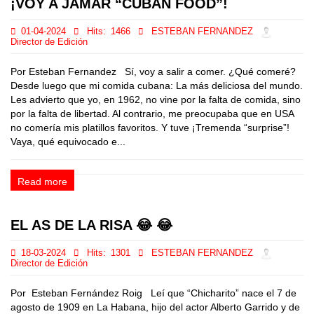
¡VOY A JAMAR “CUBAN FOOD”!
01-04-2024
Hits:
1466
ESTEBAN FERNANDEZ
Director de Edición
Por Esteban Fernandez Sí, voy a salir a comer. ¿Qué comeré?
Desde luego que mi comida cubana: La más deliciosa del mundo.
Les advierto que yo, en 1962, no vine por la falta de comida, sino
por la falta de libertad. Al contrario, me preocupaba que en USA
no comería mis platillos favoritos. Y tuve ¡Tremenda “surprise”!
Vaya, qué equivocado e...
Read more
EL AS DE LA RISA 😂 😂
18-03-2024
Hits:
1301
ESTEBAN FERNANDEZ
Director de Edición
Por Esteban Fernández Roig Leí que “Chicharito” nace el 7 de
agosto de 1909 en La Habana, hijo del actor Alberto Garrido y de