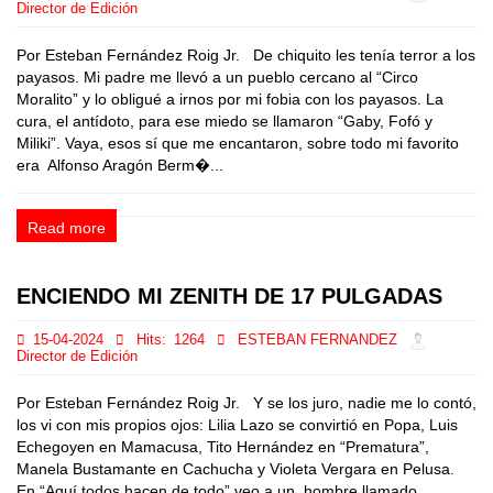
Director de Edición
Por Esteban Fernández Roig Jr. De chiquito les tenía terror a los
payasos. Mi padre me llevó a un pueblo cercano al “Circo
Moralito” y lo obligué a irnos por mi fobia con los payasos. La
cura, el antídoto, para ese miedo se llamaron “Gaby, Fofó y
Miliki”. Vaya, esos sí que me encantaron, sobre todo mi favorito
era Alfonso Aragón Berm�...
Read more
ENCIENDO MI ZENITH DE 17 PULGADAS
15-04-2024
Hits:
1264
ESTEBAN FERNANDEZ
Director de Edición
Por Esteban Fernández Roig Jr. Y se los juro, nadie me lo contó,
los vi con mis propios ojos: Lilia Lazo se convirtió en Popa, Luis
Echegoyen en Mamacusa, Tito Hernández en “Prematura”,
Manela Bustamante en Cachucha y Violeta Vergara en Pelusa.
En “Aquí todos hacen de todo” veo a un hombre llamado