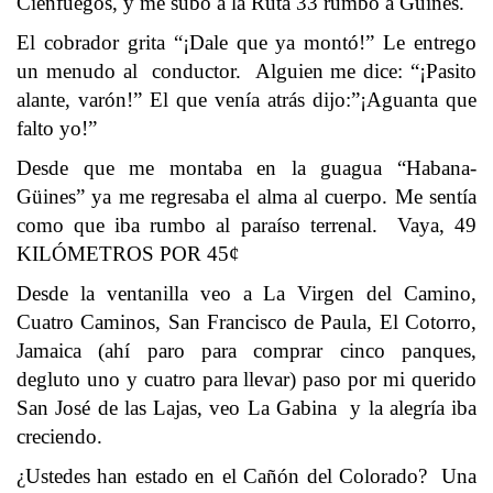
Cienfuegos, y me subo a la Ruta 33 rumbo a Güines.
El cobrador grita “¡Dale que ya montó!” Le entrego
un menudo al conductor. Alguien me dice: “¡Pasito
alante, varón!” El que venía atrás dijo:”¡Aguanta que
falto yo!”
Desde que me montaba en la guagua “Habana-
Güines” ya me regresaba el alma al cuerpo. Me sentía
como que iba rumbo al paraíso terrenal. Vaya, 49
KILÓMETROS POR 45¢
Desde la ventanilla veo a La Virgen del Camino,
Cuatro Caminos, San Francisco de Paula, El Cotorro,
Jamaica (ahí paro para comprar cinco panques,
degluto uno y cuatro para llevar) paso por mi querido
San José de las Lajas, veo La Gabina y la alegría iba
creciendo.
¿Ustedes han estado en el Cañón del Colorado? Una