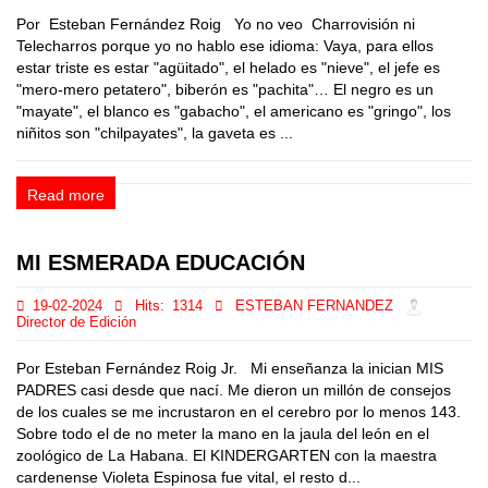
Por Esteban Fernández Roig Yo no veo Charrovisión ni
Telecharros porque yo no hablo ese idioma: Vaya, para ellos
estar triste es estar "agüitado", el helado es "nieve", el jefe es
"mero-mero petatero", biberón es "pachita"… El negro es un
"mayate", el blanco es "gabacho", el americano es "gringo", los
niñitos son "chilpayates", la gaveta es ...
Read more
MI ESMERADA EDUCACIÓN
19-02-2024
Hits:
1314
ESTEBAN FERNANDEZ
Director de Edición
Por Esteban Fernández Roig Jr. Mi enseñanza la inician MIS
PADRES casi desde que nací. Me dieron un millón de consejos
de los cuales se me incrustaron en el cerebro por lo menos 143.
Sobre todo el de no meter la mano en la jaula del león en el
zoológico de La Habana. El KINDERGARTEN con la maestra
cardenense Violeta Espinosa fue vital, el resto d...