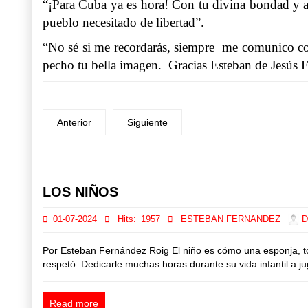
“¡Para Cuba ya es hora! Con tu divina bondad y ay
pueblo necesitado de libertad”.
“No sé si me recordarás, siempre me comunico co
pecho tu bella imagen. Gracias Esteban de Jesús 
Anterior
Siguiente
Prev
Next
LOS NIÑOS
01-07-2024
Hits:
1957
ESTEBAN FERNANDEZ
Di
Por Esteban Fernández Roig El niño es cómo una esponja, tod
respetó. Dedicarle muchas horas durante su vida infantil a jug
Read more