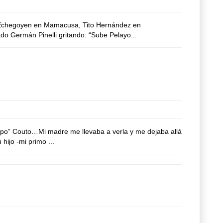
uis Echegoyen en Mamacusa, Tito Hernández en
o Germán Pinelli gritando: “Sube Pelayo...
Papo” Couto…Mi madre me llevaba a verla y me dejaba allá
hijo -mi primo ...