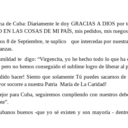
rona de Cuba: Diariamente le doy GRACIAS A DIOS por to
ERO EN LAS COSAS DE MI PAÍS, mis pedidos, mis ruegos,
los 8 de Septiembre, te suplico que intercedas por nuestra
anzas.
ildad te digo: “Virgencita, yo he hecho todo lo que ha 
ero no hemos conseguido el sublime logro de liberar al pa
ido hacer! Siento que solamente Tú puedes sacarnos de es
avor socorre a nuestra Patria María de La Caridad!
or para Cuba, seguiremos cumpliendo con nuestros deber
te”.
cubanos buenos -que yo sé existen y son mayoría - dentro