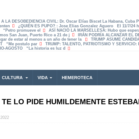
A LA DESOBEDIENCIA CIVIL
: Dr. Oscar Elías Biscet La Habana, Cuba 
enten
¿QUIÉN ES PUPO?
: Jose Elias Gonzalez Aguero El 11/7/24 
z “Petro promueve el
ASÍ NACIÓ LA MARSELLESA
: Hubo que espera
amos San Juan, Puerto Rico a 21 de j
IRÁN PODRÍA ALCANZAR EL 
lugar de estar al menos a un año de tener la
TRUMP ASUME CANDID
T “Me postulo par
TRUMP: TALENTO, PATRIOTISMO Y SERVICIO
:
O-AGOSTO “La historia es luz d
CULTURA
VIDA
HEMEROTECA
 TE LO PIDE HUMILDEMENTE ESTEB
 2022