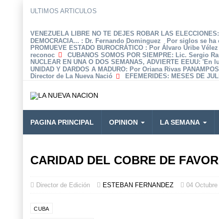
ULTIMOS ARTICULOS
VENEZUELA LIBRE NO TE DEJES ROBAR LAS ELECCIONES: 
DEMOCRACIA...
: Dr. Fernando Dominguez Por siglos se ha 
PROMUEVE ESTADO BUROCRÁTICO
: Por Álvaro Uribe Véle
reconoc
CUBANOS SOMOS POR SIEMPRE
: Lic. Sergio R
NUCLEAR EN UNA O DOS SEMANAS, ADVIERTE EEUU
: 'En 
UNIDAD Y DARDOS A MADURO
: Por Oriana Rivas PANAMPOS
Director de La Nueva Nació
EFEMERIDES
: MESES DE JULI
PAGINA PRINCIPAL
OPINION
LA SEMANA
CARIDAD DEL COBRE DE FAVOR
Director de Edición
ESTEBAN FERNANDEZ
04 Octubre
CUBA