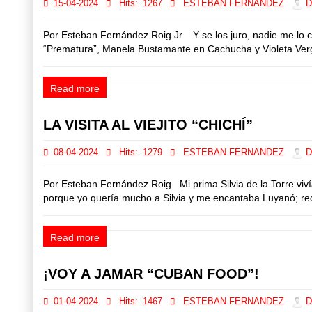
15-04-2024
Hits:
1267
ESTEBAN FERNANDEZ
Di
Por Esteban Fernández Roig Jr. Y se los juro, nadie me lo c
“Prematura”, Manela Bustamante en Cachucha y Violeta Verg
Read more
LA VISITA AL VIEJITO “CHICHÍ”
08-04-2024
Hits:
1279
ESTEBAN FERNANDEZ
Di
Por Esteban Fernández Roig Mi prima Silvia de la Torre viv
porque yo quería mucho a Silvia y me encantaba Luyanó; recue
Read more
¡VOY A JAMAR “CUBAN FOOD”!
01-04-2024
Hits:
1467
ESTEBAN FERNANDEZ
Di