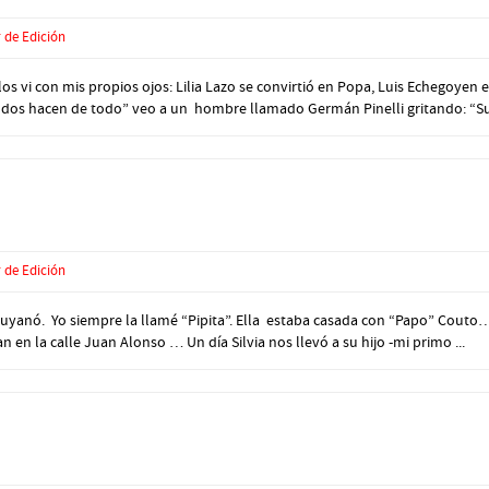
 de Edición
 los vi con mis propios ojos: Lilia Lazo se convirtió en Popa, Luis Echegoy
odos hacen de todo” veo a un hombre llamado Germán Pinelli gritando: “Su
 de Edición
 Luyanó. Yo siempre la llamé “Pipita”. Ella estaba casada con “Papo” Cout
en la calle Juan Alonso … Un día Silvia nos llevó a su hijo -mi primo ...