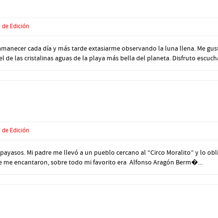
 de Edición
cer cada día y más tarde extasiarme observando la luna llena. Me gusta vivi
l de las cristalinas aguas de la playa más bella del planeta. Disfruto escucha
 de Edición
payasos. Mi padre me llevó a un pueblo cercano al “Circo Moralito” y lo obli
que me encantaron, sobre todo mi favorito era Alfonso Aragón Berm�...