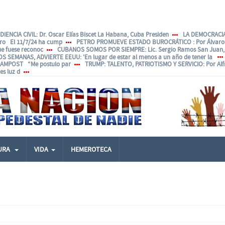
IENCIA CIVIL
: Dr. Oscar Elías Biscet La Habana, Cuba Presiden
LA DEMOCRACIA
ero El 11/7/24 ha cump
PETRO PROMUEVE ESTADO BUROCRÁTICO
: Por Álvar
ue fuese reconoc
CUBANOS SOMOS POR SIEMPRE
: Lic. Sergio Ramos San Juan, 
OS SEMANAS, ADVIERTE EEUU
: 'En lugar de estar al menos a un año de tener la
ANAMPOST “Me postulo par
TRUMP: TALENTO, PATRIOTISMO Y SERVICIO
: Por Al
s luz d
URA
VIDA
HEMEROTECA