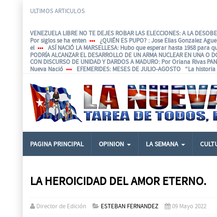
ULTIMOS ARTICULOS
VENEZUELA LIBRE NO TE DEJES ROBAR LAS ELECCIONES: A LA DESOBED
Por siglos se ha enten
¿QUIÉN ES PUPO?
: Jose Elias Gonzalez Agu
el
ASÍ NACIÓ LA MARSELLESA
: Hubo que esperar hasta 1958 para q
PODRÍA ALCANZAR EL DESARROLLO DE UN ARMA NUCLEAR EN UNA O D
CON DISCURSO DE UNIDAD Y DARDOS A MADURO
: Por Oriana Rivas P
Nueva Nació
EFEMERIDES
: MESES DE JULIO-AGOSTO “La historia e
PAGINA PRINCIPAL
OPINION
LA SEMANA
CULT
LA HEROICIDAD DEL AMOR ETERNO.
Director de Edición
ESTEBAN FERNANDEZ
09 Mayo 2022