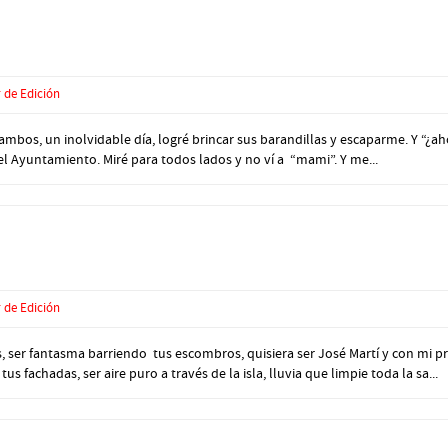
 de Edición
ambos, un inolvidable día, logré brincar sus barandillas y escaparme. Y “¿
 el Ayuntamiento. Miré para todos lados y no ví a “mami”. Y me...
 de Edición
s, ser fantasma barriendo tus escombros, quisiera ser José Martí y con mi pr
us fachadas, ser aire puro a través de la isla, lluvia que limpie toda la sa...