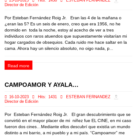
23-10-2023
Hits:
1458
ESTEBAN FERNANDEZ
Director de Edición
Por Esteban Fernández Roig Jr. Eran las 4 de la mañana o
¿eran las 5? Es un seis de enero, creo que era 1956, no he
dormido en toda la noche, estoy al acecho de ver a tres
individuos con raros atuendos que supuestamente visitarían mi
hogar cargados de obsequios. Cada ruido me hace saltar en la
cama. Ahora hay un silencio absoluto, no oigo nada, p...
Read more
CAMPOAMOR Y AYALA…
16-10-2023
Hits:
1431
ESTEBAN FERNANDEZ
Director de Edición
Por Esteban Fernández Roig Jr. El gran descubrimiento que se
convirtió en el mayor placer de mi niñez fue EL CINE, en mi caso
fueron dos cines…Mediante ellos descubrí que existía un mundo
distinto a mi barrio, a mi pueblo y a mi país. “Campoamor” me