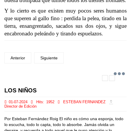
buena trompada que tumbe todos los dientes frontales.
Y lo cierto es que existen muy pocos seres humanos
que superen al gallo fino : perdida la pelea, tirado en la
tierra, ensangrentado, sacados sus dos ojos, y sigue
encabronado peleándo y tirando espuelazos.
Anterior
Siguiente
LOS NIÑOS
01-07-2024
Hits:
1952
ESTEBAN FERNANDEZ
Director de Edición
Por Esteban Fernández Roig El niño es cómo una esponja, todo
lo escucha, todo lo capta, todo lo absorbe. Jamás olvida un
desaire, y recuerda a todo aquel que le puso atención y lo