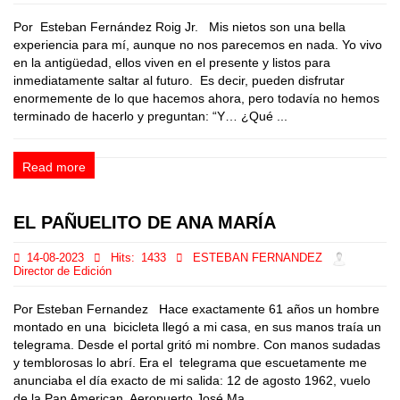
Por Esteban Fernández Roig Jr. Mis nietos son una bella
experiencia para mí, aunque no nos parecemos en nada. Yo vivo
en la antigüedad, ellos viven en el presente y listos para
inmediatamente saltar al futuro. Es decir, pueden disfrutar
enormemente de lo que hacemos ahora, pero todavía no hemos
terminado de hacerlo y preguntan: “Y… ¿Qué ...
Read more
EL PAÑUELITO DE ANA MARÍA
14-08-2023
Hits:
1433
ESTEBAN FERNANDEZ
Director de Edición
Por Esteban Fernandez Hace exactamente 61 años un hombre
montado en una bicicleta llegó a mi casa, en sus manos traía un
telegrama. Desde el portal gritó mi nombre. Con manos sudadas
y temblorosas lo abrí. Era el telegrama que escuetamente me
anunciaba el día exacto de mi salida: 12 de agosto 1962, vuelo
de la Pan American, Aeropuerto José Ma...