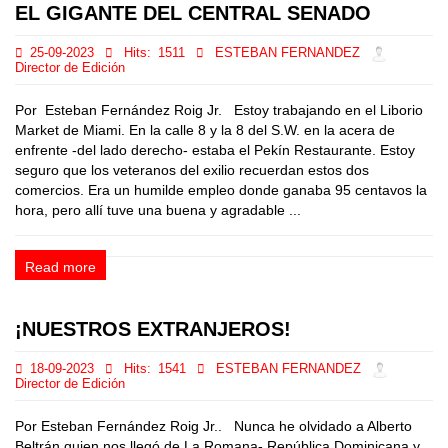
EL GIGANTE DEL CENTRAL SENADO
25-09-2023
Hits:
1511
ESTEBAN FERNANDEZ
Director de Edición
Por Esteban Fernández Roig Jr. Estoy trabajando en el Liborio
Market de Miami. En la calle 8 y la 8 del S.W. en la acera de
enfrente -del lado derecho- estaba el Pekín Restaurante. Estoy
seguro que los veteranos del exilio recuerdan estos dos
comercios. Era un humilde empleo donde ganaba 95 centavos la
hora, pero allí tuve una buena y agradable ...
Read more
¡NUESTROS EXTRANJEROS!
18-09-2023
Hits:
1541
ESTEBAN FERNANDEZ
Director de Edición
Por Esteban Fernández Roig Jr.. Nunca he olvidado a Alberto
Beltrán quien nos llegó de La Romana- República Dominicana y