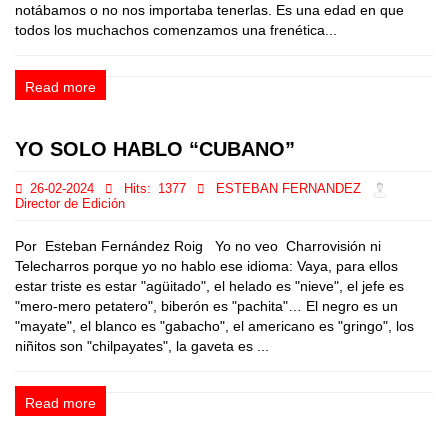
notábamos o no nos importaba tenerlas. Es una edad en que
todos los muchachos comenzamos una frenética...
Read more
YO SOLO HABLO “CUBANO”
26-02-2024
Hits:
1377
ESTEBAN FERNANDEZ
Director de Edición
Por Esteban Fernández Roig Yo no veo Charrovisión ni
Telecharros porque yo no hablo ese idioma: Vaya, para ellos
estar triste es estar "agüitado", el helado es "nieve", el jefe es
"mero-mero petatero", biberón es "pachita"… El negro es un
"mayate", el blanco es "gabacho", el americano es "gringo", los
niñitos son "chilpayates", la gaveta es ...
Read more