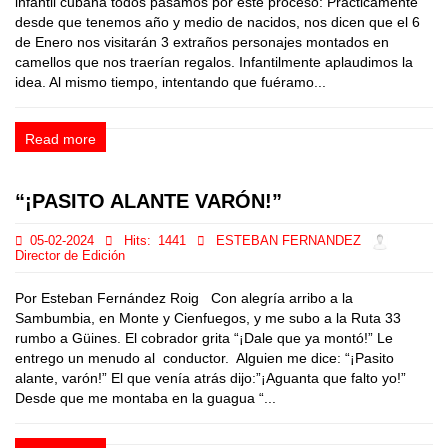
infantil cubana todos pasamos por este proceso: Prácticamente
desde que tenemos año y medio de nacidos, nos dicen que el 6
de Enero nos visitarán 3 extraños personajes montados en
camellos que nos traerían regalos. Infantilmente aplaudimos la
idea. Al mismo tiempo, intentando que fuéramo...
Read more
“¡PASITO ALANTE VARÓN!”
05-02-2024
Hits:
1441
ESTEBAN FERNANDEZ
Director de Edición
Por Esteban Fernández Roig Con alegría arribo a la
Sambumbia, en Monte y Cienfuegos, y me subo a la Ruta 33
rumbo a Güines. El cobrador grita “¡Dale que ya montó!” Le
entrego un menudo al conductor. Alguien me dice: “¡Pasito
alante, varón!” El que venía atrás dijo:”¡Aguanta que falto yo!”
Desde que me montaba en la guagua “...