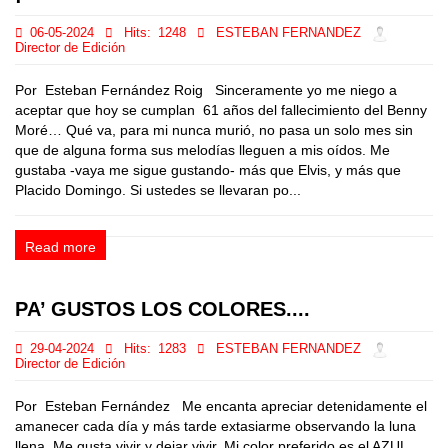
06-05-2024
Hits:
1248
ESTEBAN FERNANDEZ
Director de Edición
Por Esteban Fernández Roig Sinceramente yo me niego a
aceptar que hoy se cumplan 61 años del fallecimiento del Benny
Moré… Qué va, para mi nunca murió, no pasa un solo mes sin
que de alguna forma sus melodías lleguen a mis oídos. Me
gustaba -vaya me sigue gustando- más que Elvis, y más que
Placido Domingo. Si ustedes se llevaran po...
Read more
PA’ GUSTOS LOS COLORES....
29-04-2024
Hits:
1283
ESTEBAN FERNANDEZ
Director de Edición
Por Esteban Fernández Me encanta apreciar detenidamente el
amanecer cada día y más tarde extasiarme observando la luna
llena. Me gusta vivir y dejar vivir. Mi color preferido es el AZUL,