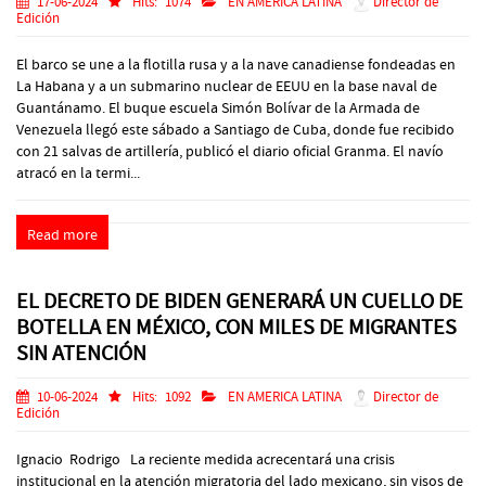
17-06-2024
Hits:
1074
EN AMERICA LATINA
Director de
Edición
El barco se une a la flotilla rusa y a la nave canadiense fondeadas en
La Habana y a un submarino nuclear de EEUU en la base naval de
Guantánamo. El buque escuela Simón Bolívar de la Armada de
Venezuela llegó este sábado a Santiago de Cuba, donde fue recibido
con 21 salvas de artillería, publicó el diario oficial Granma. El navío
atracó en la termi...
Read more
EL DECRETO DE BIDEN GENERARÁ UN CUELLO DE
BOTELLA EN MÉXICO, CON MILES DE MIGRANTES
SIN ATENCIÓN
10-06-2024
Hits:
1092
EN AMERICA LATINA
Director de
Edición
Ignacio Rodrigo La reciente medida acrecentará una crisis
institucional en la atención migratoria del lado mexicano, sin visos de