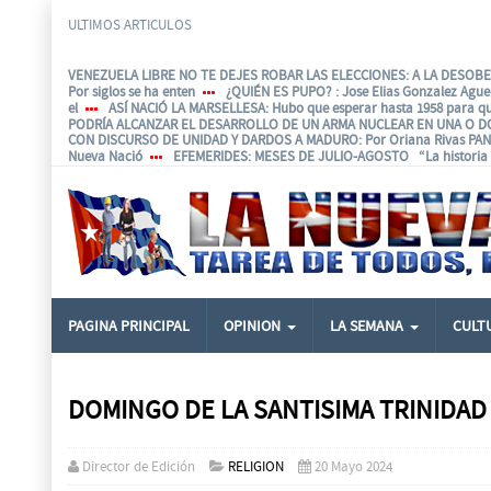
ULTIMOS ARTICULOS
VENEZUELA LIBRE NO TE DEJES ROBAR LAS ELECCIONES: A LA DESOBED
Por siglos se ha enten
¿QUIÉN ES PUPO?
: Jose Elias Gonzalez Agu
el
ASÍ NACIÓ LA MARSELLESA
: Hubo que esperar hasta 1958 para q
PODRÍA ALCANZAR EL DESARROLLO DE UN ARMA NUCLEAR EN UNA O D
CON DISCURSO DE UNIDAD Y DARDOS A MADURO
: Por Oriana Rivas P
Nueva Nació
EFEMERIDES
: MESES DE JULIO-AGOSTO “La historia e
PAGINA PRINCIPAL
OPINION
LA SEMANA
CULT
DOMINGO DE LA SANTISIMA TRINIDAD
Director de Edición
RELIGION
20 Mayo 2024