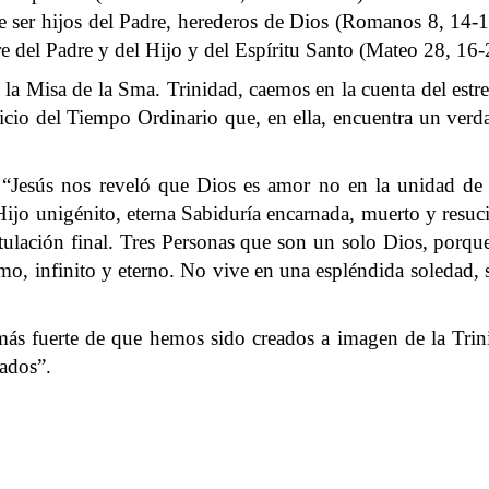
ace ser hijos del Padre, herederos de Dios (Romanos 8, 14
bre del Padre y del Hijo y del Espíritu Santo (Mateo 28, 16-
la Misa de la Sma. Trinidad, caemos en la cuenta del estrec
nicio del Tiempo Ordinario que, en ella, encuentra un verd
Jesús nos reveló que Dios es amor no en la unidad de un
 Hijo unigénito, eterna Sabiduría encarnada, muerto y resuc
pitulación final. Tres Personas que son un solo Dios, porque
o, infinito y eterno. No vive en una espléndida soledad, 
ás fuerte de que hemos sido creados a imagen de la Trinid
ados”.