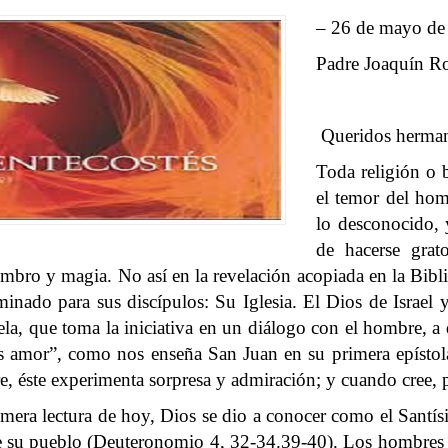
– 26 de mayo de
Padre Joaquín R
Queridos herma
Toda religión o 
el temor del homb
lo desconocido, 
de hacerse grat
bro y magia. No así en la revelación acopiada en la Bibli
inado para sus discípulos: Su Iglesia. El Dios de Israel
vela, que toma la iniciativa en un diálogo con el hombre, 
s amor”, como nos enseña San Juan en su primera epístola
re, éste experimenta sorpresa y admiración; y cuando cree,
era lectura de hoy, Dios se dio a conocer como el Santísim
su pueblo (Deuteronomio 4, 32-34.39-40). Los hombres de