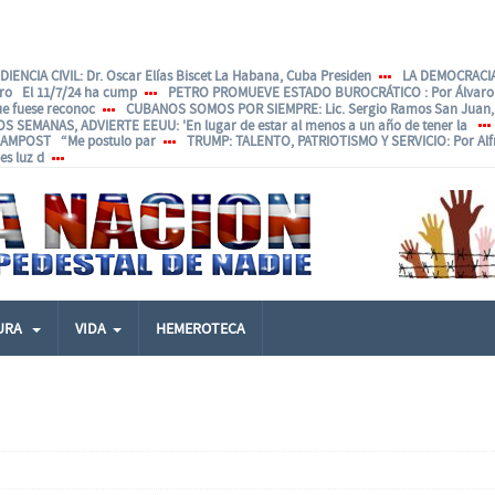
IENCIA CIVIL
: Dr. Oscar Elías Biscet La Habana, Cuba Presiden
LA DEMOCRACIA
ero El 11/7/24 ha cump
PETRO PROMUEVE ESTADO BUROCRÁTICO
: Por Álvar
ue fuese reconoc
CUBANOS SOMOS POR SIEMPRE
: Lic. Sergio Ramos San Juan, 
OS SEMANAS, ADVIERTE EEUU
: 'En lugar de estar al menos a un año de tener la
ANAMPOST “Me postulo par
TRUMP: TALENTO, PATRIOTISMO Y SERVICIO
: Por Al
s luz d
URA
VIDA
HEMEROTECA